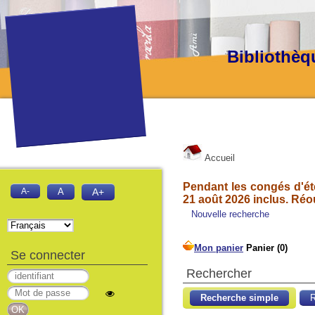
Bibliothèq
Accueil
Pendant les congés d'été
A-
A
A+
21 août 2026 inclus. Réo
Nouvelle recherche
Se connecter
Rechercher
Recherche simple
R