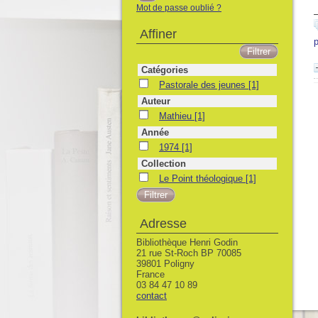
Mot de passe oublié ?
Affiner
p
Catégories
Pastorale des jeunes
Pastorale des jeunes
[1]
Auteur
Mathieu
Mathieu
[1]
Année
1974
1974
[1]
Collection
Le Point théologique
Le Point théologique
[1]
Adresse
Bibliothèque Henri Godin
21 rue St-Roch BP 70085
39801 Poligny
France
03 84 47 10 89
contact