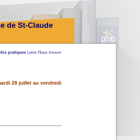
se de St-Claude
nfos pratiques
Liens
Nous trouver
rdi 28 juillet au vendredi