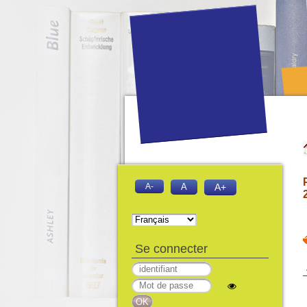
A-
A
A+
Se connecter