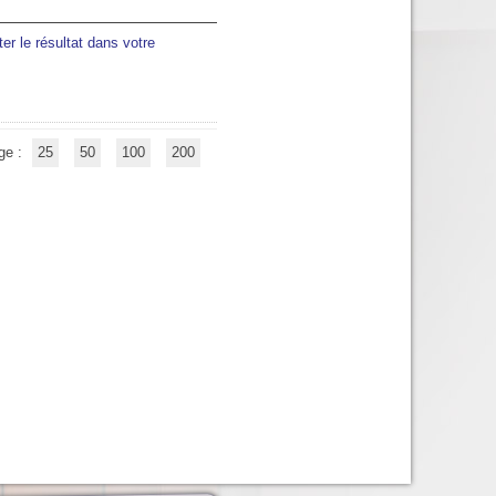
ter le résultat dans votre
ge :
25
50
100
200