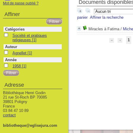
Documents disponibles 
Mot de passe oublié ?
Affiner
panier
Affiner la recherche
Miracles à Fatima
/
Miche
Catégories
Société et pratiques religieuses
Société et pratiques
religieuses
[1]
1
Auteur
Agnellet
Agnellet
[1]
Année
1958
1958
[1]
Adresse
Bibliothèque Henri Godin
21 rue St-Roch BP 70085
39801 Poligny
France
03 84 47 10 89
contact
bibliotheque@eglisejura.com