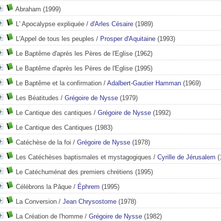
Abraham
(1999)
L' Apocalypse expliquée
/
d'Arles Césaire
(1989)
L'Appel de tous les peuples
/
Prosper d'Aquitaine
(1993)
Le Baptême d'après les Pères de l'Eglise
(1962)
Le Baptême d'après les Pères de l'Eglise
(1995)
Le Baptême et la confirmation
/
Adalbert-Gautier Hamman
(1969)
Les Béatitudes
/
Grégoire de Nysse
(1979)
Le Cantique des cantiques
/
Grégoire de Nysse
(1992)
Le Cantique des Cantiques
(1983)
de la vie spirituelle
Catéchèse de la foi
/
Grégoire de Nysse
(1978)
Les Catéchèses baptismales et mystagogiques
/
Cyrille de Jérusalem
(
Le Catéchuménat des premiers chrétiens
(1995)
Célébrons la Pâque
/
Éphrem
(1995)
La Conversion
/
Jean Chrysostome
(1978)
La Création de l'homme
/
Grégoire de Nysse
(1982)