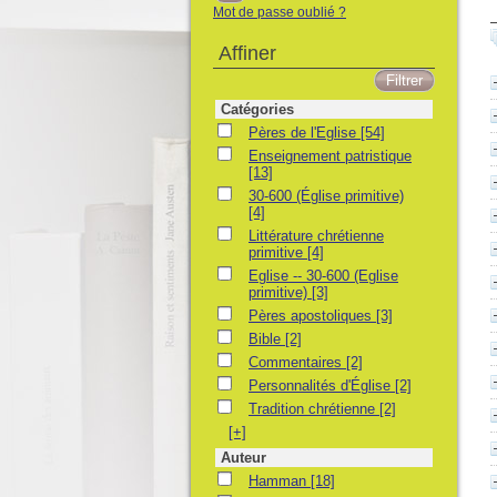
Mot de passe oublié ?
Affiner
Catégories
Pères de l'Eglise
Pères de l'Eglise
[54]
Enseignement patristique
Enseignement patristique
[13]
30-600 (Église primitive)
30-600 (Église primitive)
[4]
Littérature chrétienne primitive
Littérature chrétienne
primitive
[4]
Eglise -- 30-600 (Eglise primitive)
Eglise -- 30-600 (Eglise
primitive)
[3]
Pères apostoliques
Pères apostoliques
[3]
Bible
Bible
[2]
Commentaires
Commentaires
[2]
Personnalités d'Église
Personnalités d'Église
[2]
Tradition chrétienne
Tradition chrétienne
[2]
[+]
Auteur
Hamman
Hamman
[18]