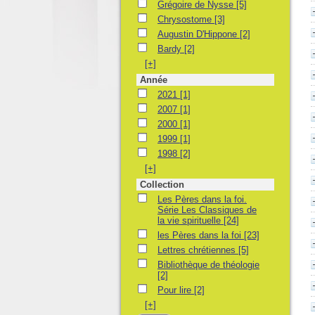
Grégoire de Nysse
Grégoire de Nysse
[5]
Chrysostome
Chrysostome
[3]
Augustin D'Hippone
Augustin D'Hippone
[2]
Bardy
Bardy
[2]
[+]
Année
2021
2021
[1]
2007
2007
[1]
2000
2000
[1]
1999
1999
[1]
1998
1998
[2]
[+]
Collection
Les Pères dans la foi. Série Les Classiques 
Les Pères dans la foi.
Série Les Classiques de
la vie spirituelle
[24]
les Pères dans la foi
les Pères dans la foi
[23]
Lettres chrétiennes
Lettres chrétiennes
[5]
Bibliothèque de théologie
Bibliothèque de théologie
[2]
Pour lire
Pour lire
[2]
[+]