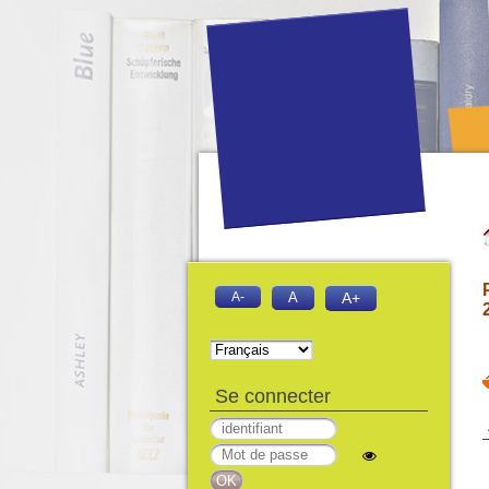
A-
A
A+
Se connecter