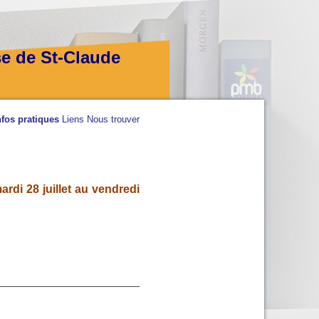
se de St-Claude
nfos pratiques
Liens
Nous trouver
rdi 28 juillet au vendredi