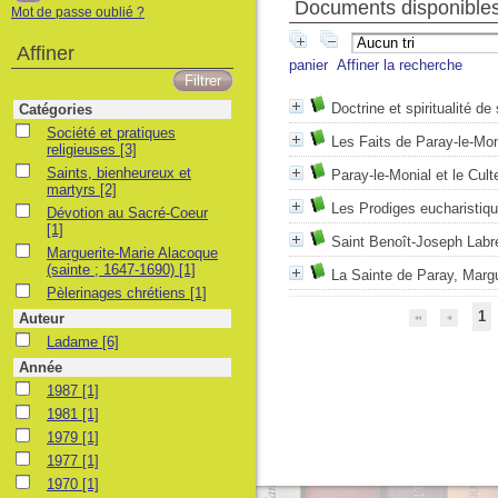
Documents disponibles 
Mot de passe oublié ?
Affiner
panier
Affiner la recherche
Doctrine et spiritualité d
Catégories
Société et pratiques religieuses
Société et pratiques
Les Faits de Paray-le-Mon
religieuses
[3]
Saints, bienheureux et martyrs
Saints, bienheureux et
Paray-le-Monial et le Cul
martyrs
[2]
Les Prodiges eucharistiq
Dévotion au Sacré-Coeur
Dévotion au Sacré-Coeur
[1]
Saint Benoît-Joseph Labr
Marguerite-Marie Alacoque (sainte ; 1647-1690)
Marguerite-Marie Alacoque
(sainte ; 1647-1690)
[1]
La Sainte de Paray, Margu
Pèlerinages chrétiens
Pèlerinages chrétiens
[1]
1
Auteur
Ladame
Ladame
[6]
Année
1987
1987
[1]
1981
1981
[1]
1979
1979
[1]
1977
1977
[1]
1970
1970
[1]