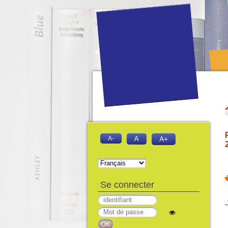
A-
A
A+
Se connecter