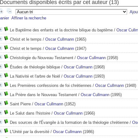
Documents disponibles écrits par cet auteur (
13
)
Ajou
anier
Affiner la recherche
Le Baptême des enfants et la doctrine bilique du baptême
/
Oscar Cull
Christ et le temps
/
Oscar Cullmann
(1965)
Christ et le temps
/
Oscar Cullmann
(1947)
Christologie du Nouveau Testament
/
Oscar Cullmann
(1958)
Études de théologie biblique
/
Oscar Cullmann
(1968)
La Nativité et l'arbre de Noël
/
Oscar Cullmann
(1993)
Les Premières confessions de foi chrétiennes
/
Oscar Cullmann
(1948)
La Prière dans le Nouveau Testament
/
Oscar Cullmann
(1995)
rimitive)
Saint Pierre
/
Oscar Cullmann
(1952)
Le Salut dans l'histoire
/
Oscar Cullmann
(1966)
Des sources de l'Évangile à la formation de la théologie chrétienne
/
Os
L'Unité par la diversité
/
Oscar Cullmann
(1986)