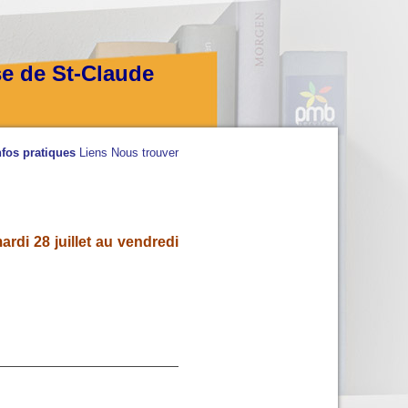
se de St-Claude
nfos pratiques
Liens
Nous trouver
rdi 28 juillet au vendredi