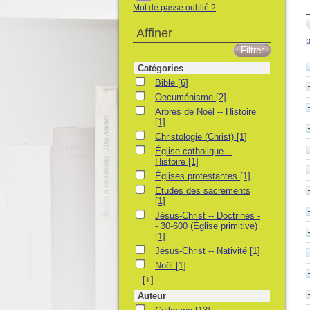
Mot de passe oublié ?
Affiner
p
Catégories
Bible
Bible
[6]
Oecuménisme
Oecuménisme
[2]
Arbres de Noël -- Histoire
Arbres de Noël -- Histoire
[1]
Christologie (Christ)
Christologie (Christ)
[1]
Église catholique -- Histoire
Église catholique --
Histoire
[1]
Églises protestantes
Églises protestantes
[1]
Études des sacrements
Études des sacrements
[1]
Jésus-Christ -- Doctrines -- 30-600 (Église p
Jésus-Christ -- Doctrines -
- 30-600 (Église primitive)
[1]
Jésus-Christ -- Nativité
Jésus-Christ -- Nativité
[1]
Noël
Noël
[1]
[+]
Auteur
Cullmann