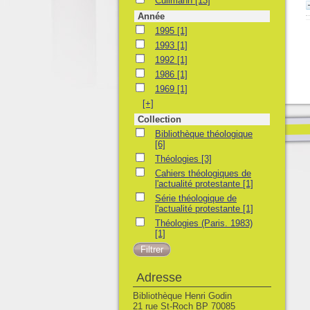
Cullmann
[13]
Année
1995
1995
[1]
1993
1993
[1]
1992
1992
[1]
1986
1986
[1]
1969
1969
[1]
[+]
Collection
Bibliothèque théologique
Bibliothèque théologique
[6]
Théologies
Théologies
[3]
Cahiers théologiques de l'actualité protesta
Cahiers théologiques de
l'actualité protestante
[1]
Série théologique de l'actualité protestante
Série théologique de
l'actualité protestante
[1]
Théologies (Paris. 1983)
Théologies (Paris. 1983)
[1]
Adresse
Bibliothèque Henri Godin
21 rue St-Roch BP 70085