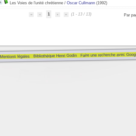
Les Voies de l'unité chrétienne
/
Oscar Cullmann
(1992)
1
(1 - 13 / 13)
Par pa
Faire une recherche avec Goog
Bibliothèque Henri Godin
Mentions légales
nte