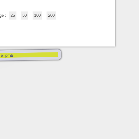
ge :
25
50
100
200
pmb
le