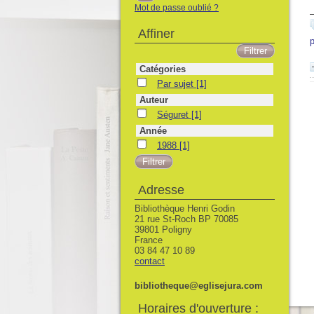
Mot de passe oublié ?
Affiner
p
Catégories
Par sujet
Par sujet
[1]
Auteur
Séguret
Séguret
[1]
Année
1988
1988
[1]
Adresse
Bibliothèque Henri Godin
21 rue St-Roch BP 70085
39801 Poligny
France
03 84 47 10 89
contact
bibliotheque@eglisejura.com
Horaires d'ouverture :