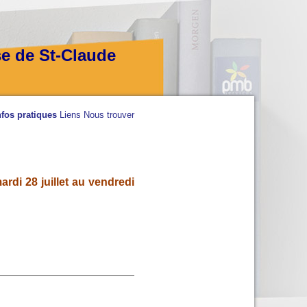
se de St-Claude
nfos pratiques
Liens
Nous trouver
rdi 28 juillet au vendredi