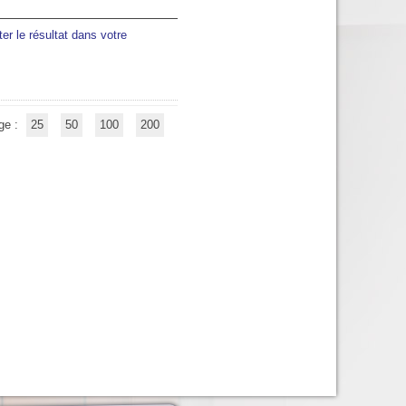
ter le résultat dans votre
ge :
25
50
100
200