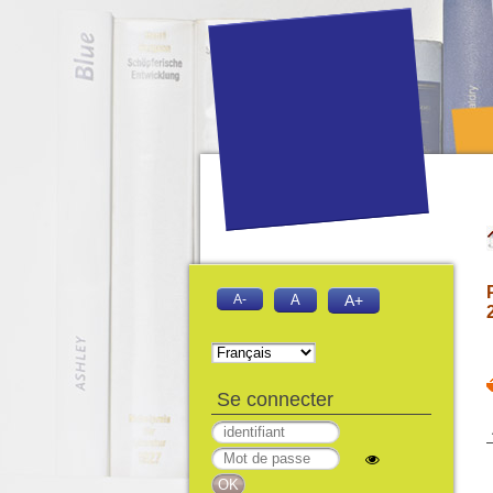
A-
A
A+
Se connecter