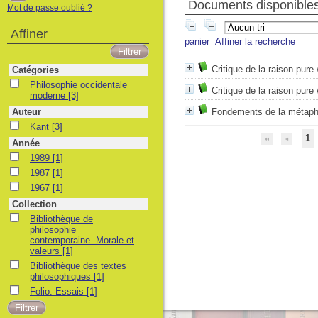
Documents disponibles 
Mot de passe oublié ?
Affiner
panier
Affiner la recherche
Critique de la raison pure
Catégories
Philosophie occidentale moderne
Philosophie occidentale
Critique de la raison pure
moderne
[3]
Auteur
Fondements de la métap
Kant
Kant
[3]
1
Année
1989
1989
[1]
1987
1987
[1]
1967
1967
[1]
Collection
Bibliothèque de philosophie contemporaine. Morale et valeurs
Bibliothèque de
philosophie
contemporaine. Morale et
valeurs
[1]
Bibliothèque des textes philosophiques
Bibliothèque des textes
philosophiques
[1]
Folio. Essais
Folio. Essais
[1]