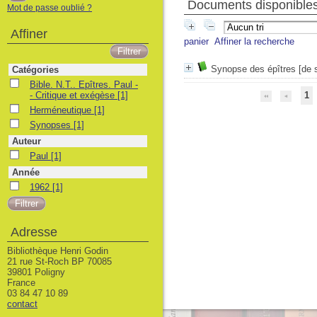
Documents disponibles 
Mot de passe oublié ?
Affiner
panier
Affiner la recherche
Synopse des épîtres [de s
Catégories
Bible. N.T.. Epîtres. Paul -- Critique et exégèse
Bible. N.T.. Epîtres. Paul -
- Critique et exégèse
[1]
1
Herméneutique
Herméneutique
[1]
Synopses
Synopses
[1]
Auteur
Paul
Paul
[1]
Année
1962
1962
[1]
Adresse
Bibliothèque Henri Godin
21 rue St-Roch BP 70085
39801 Poligny
France
03 84 47 10 89
contact