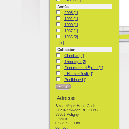
Lebrun
[1]
Année
2005
2005
[1]
1992
1992
[1]
1990
1990
[1]
1987
1987
[1]
1985
1985
[2]
[+]
Collection
Christus
Christus
[2]
Théologie
Théologie
[2]
Documents d'Église
Documents d'Église
[1]
L'Histoire à vif
L'Histoire à vif
[1]
Ppolitique
Ppolitique
[1]
Adresse
Bibliothèque Henri Godin
21 rue St-Roch BP 70085
39801 Poligny
France
03 84 47 10 89
contact