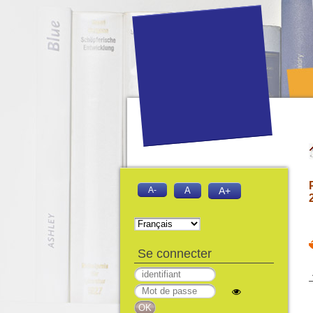
A-
A
A+
Se connecter