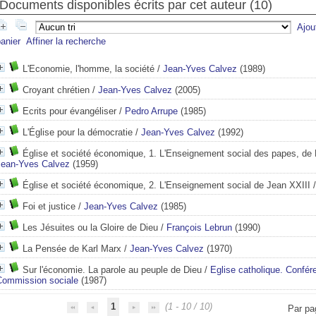
Documents disponibles écrits par cet auteur (
10
)
Ajou
anier
Affiner la recherche
L'Economie, l'homme, la société
/
Jean-Yves Calvez
(1989)
Croyant chrétien
/
Jean-Yves Calvez
(2005)
Ecrits pour évangéliser
/
Pedro Arrupe
(1985)
L'Église pour la démocratie
/
Jean-Yves Calvez
(1992)
Église et société économique, 1. L'Enseignement social des papes, de 
Jean-Yves Calvez
(1959)
Église et société économique, 2. L'Enseignement social de Jean XXIII
Foi et justice
/
Jean-Yves Calvez
(1985)
Les Jésuites ou la Gloire de Dieu
/
François Lebrun
(1990)
La Pensée de Karl Marx
/
Jean-Yves Calvez
(1970)
française. Commission sociale
Sur l'économie. La parole au peuple de Dieu
/
Eglise catholique. Confér
Commission sociale
(1987)
1
(1 - 10 / 10)
Par pa