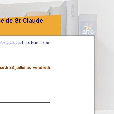
se de St-Claude
nfos pratiques
Liens
Nous trouver
rdi 28 juillet au vendredi