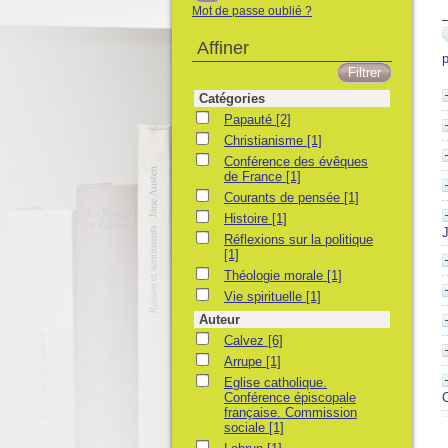
Mot de passe oublié ?
Affiner
p
Catégories
Papauté
Papauté
[2]
Christianisme
Christianisme
[1]
Conférence des évêques de France
Conférence des évêques
de France
[1]
Courants de pensée
Courants de pensée
[1]
Histoire
Histoire
[1]
Réflexions sur la politique
Réflexions sur la politique
[1]
Théologie morale
Théologie morale
[1]
Vie spirituelle
Vie spirituelle
[1]
Auteur
Calvez
Calvez
[6]
Arrupe
Arrupe
[1]
Eglise catholique. Conférence épiscopale 
Eglise catholique.
Conférence épiscopale
française. Commission
sociale
[1]
Lebrun