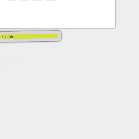
pmb
le