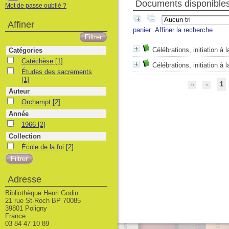
Documents disponibles 
Mot de passe oublié ?
Affiner
panier
Affiner la recherche
Célébrations, initiation à l
Catégories
Catéchèse
Catéchèse
[1]
Célébrations, initiation à la
Études des sacrements
Études des sacrements
[1]
1
Auteur
Orchampt
Orchampt
[2]
Année
1966
1966
[2]
Collection
École de la foi
École de la foi
[2]
Adresse
Bibliothèque Henri Godin
21 rue St-Roch BP 70085
39801 Poligny
France
03 84 47 10 89