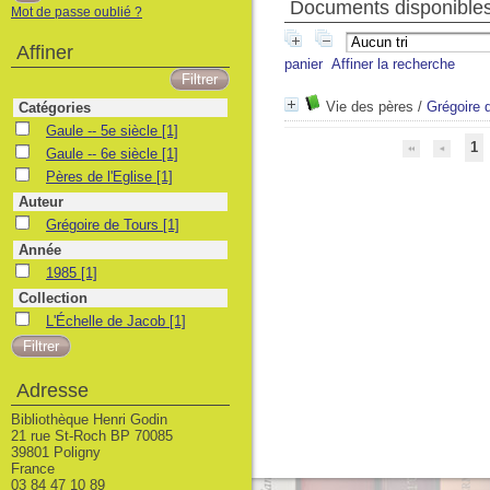
Documents disponibles 
Mot de passe oublié ?
Affiner
panier
Affiner la recherche
Vie des pères
/
Grégoire 
Catégories
Gaule -- 5e siècle
Gaule -- 5e siècle
[1]
1
Gaule -- 6e siècle
Gaule -- 6e siècle
[1]
Pères de l'Eglise
Pères de l'Eglise
[1]
Auteur
Grégoire de Tours
Grégoire de Tours
[1]
Année
1985
1985
[1]
Collection
L'Échelle de Jacob
L'Échelle de Jacob
[1]
Adresse
Bibliothèque Henri Godin
21 rue St-Roch BP 70085
39801 Poligny
France
03 84 47 10 89