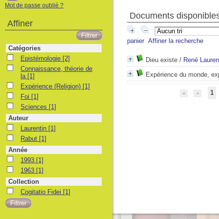
Mot de passe oublié ?
Documents disponibles 
Affiner
panier
Affiner la recherche
Catégories
Epistémologie
Epistémologie
[2]
Dieu existe
/
René Lauren
Connaissance, théorie de la
Connaissance, théorie de
Expérience du monde, exp
la
[1]
Expérience (Religion)
Expérience (Religion)
[1]
1
Foi
Foi
[1]
Sciences
Sciences
[1]
Auteur
Laurentin
Laurentin
[1]
Rabut
Rabut
[1]
Année
1993
1993
[1]
1963
1963
[1]
Collection
Cogitatio Fidei
Cogitatio Fidei
[1]