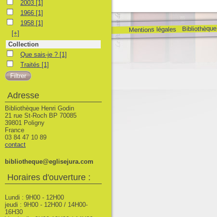
2003
2003
[1]
1966
1966
[1]
1958
1958
[1]
Bibliothèque
Mentions légales
[+]
Collection
Que sais-je ?
Que sais-je ?
[1]
Traités
Traités
[1]
Adresse
Bibliothèque Henri Godin
21 rue St-Roch BP 70085
39801 Poligny
France
03 84 47 10 89
contact
bibliotheque@eglisejura.com
Horaires d'ouverture :
Lundi : 9H00 - 12H00
jeudi : 9H00 - 12H00 / 14H00-
16H30