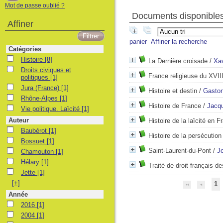
Mot de passe oublié ?
Documents disponibles 
Affiner
panier
Affiner la recherche
Catégories
Histoire
Histoire
[8]
La Dernière croisade
/
Xav
Droits civiques et politiques
Droits civiques et
France religieuse du XVIII
politiques
[1]
Jura (France)
Jura (France)
[1]
Histoire et destin
/
Gaston
Rhône-Alpes
Rhône-Alpes
[1]
Histoire de France
/
Jacq
Vie politique. Laïcité
Vie politique. Laïcité
[1]
Auteur
Histoire de la laïcité en F
Baubérot
Baubérot
[1]
Histoire de la persécutio
Bossuet
Bossuet
[1]
Saint-Laurent-du-Pont
/
J
Chamouton
Chamouton
[1]
Hélary
Hélary
[1]
Traité de droit français de
Jette
Jette
[1]
[+]
1
Année
2016
2016
[1]
2004
2004
[1]