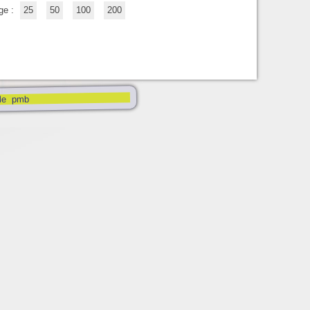
ge :
25
50
100
200
pmb
le