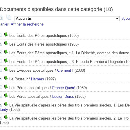
Documents disponibles dans cette catégorie (
10
)
Ajou
anier
Affiner la recherche
Les Écrits des Pères apostoliques
(1990)
Les Écrits des Pères apostoliques
(1963)
Les Écrits des Pères apostoliques, t.1. La Didachè, doctrine des douze
Les Écrits des Pères apostoliques, t.3. Pseudo-Barnabé à Diognète
(19
Les Évêques apostoliques
/
Clément I
(2000)
Le Pasteur
/
Hermas
(1997)
Les Pères apostoliques
/
France Quéré
(1980)
Les Pères apostoliques
/
Lucien Deiss
(1963)
La Vie spirituelle d'après les pères des trois premiers siècles, 1. Les D
Bardy
(1968)
La Vie spirituelle d'après les pères des trois premiers siècles, 2. Le Tro
1968)