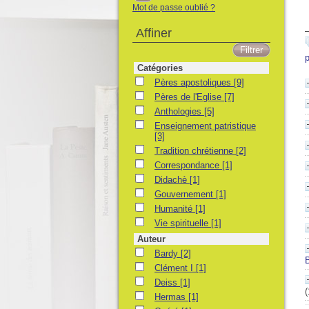
Mot de passe oublié ?
Affiner
p
Catégories
Pères apostoliques
Pères apostoliques
[9]
Pères de l'Eglise
Pères de l'Eglise
[7]
Anthologies
Anthologies
[5]
Enseignement patristique
Enseignement patristique
[3]
Tradition chrétienne
Tradition chrétienne
[2]
Correspondance
Correspondance
[1]
Didachè
Didachè
[1]
Gouvernement
Gouvernement
[1]
Humanité
Humanité
[1]
Vie spirituelle
Vie spirituelle
[1]
Auteur
Bardy
Bardy
[2]
Clément I
Clément I
[1]
Deiss
Deiss
[1]
(
Hermas
Hermas
[1]