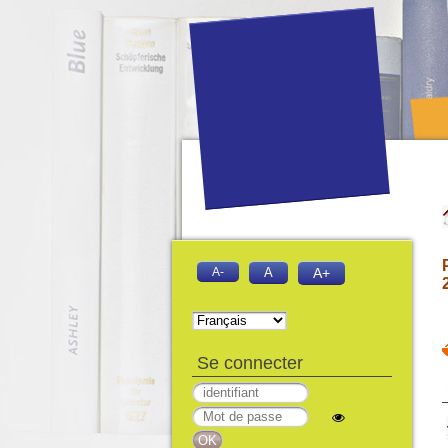
A-
A
A+
Se connecter