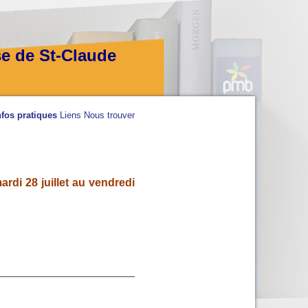
se de St-Claude
nfos pratiques
Liens
Nous trouver
rdi 28 juillet au vendredi