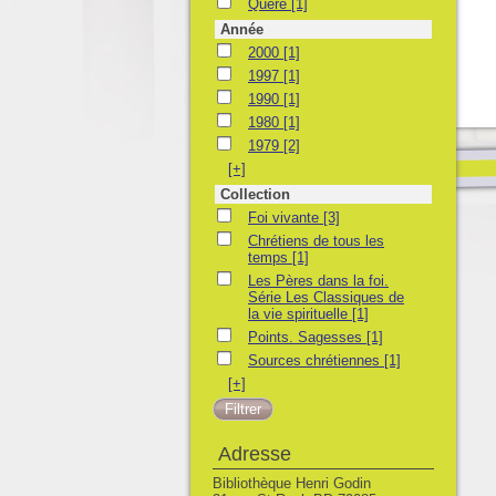
Quéré
Quéré
[1]
Année
2000
2000
[1]
1997
1997
[1]
1990
1990
[1]
1980
1980
[1]
1979
1979
[2]
[+]
Collection
Foi vivante
Foi vivante
[3]
Chrétiens de tous les temps
Chrétiens de tous les
temps
[1]
Les Pères dans la foi. Série Les Classiques 
Les Pères dans la foi.
Série Les Classiques de
la vie spirituelle
[1]
Points. Sagesses
Points. Sagesses
[1]
Sources chrétiennes
Sources chrétiennes
[1]
[+]
Adresse
Bibliothèque Henri Godin