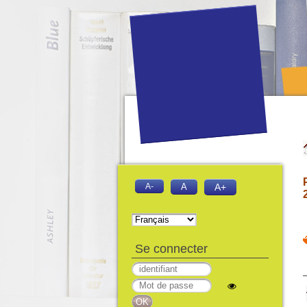
A-
A
A+
Se connecter