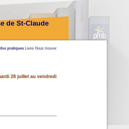
se de St-Claude
nfos pratiques
Liens
Nous trouver
rdi 28 juillet au vendredi