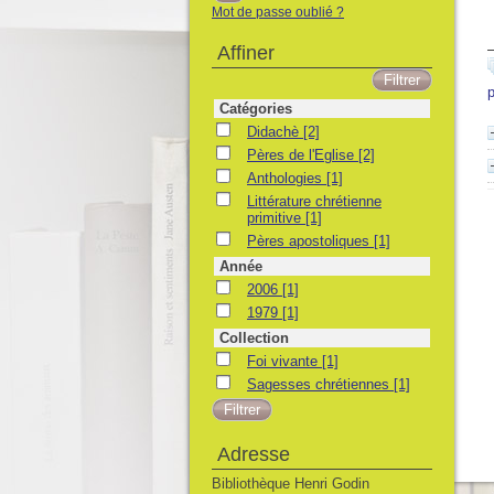
Mot de passe oublié ?
Affiner
p
Catégories
Didachè
Didachè
[2]
Pères de l'Eglise
Pères de l'Eglise
[2]
Anthologies
Anthologies
[1]
Littérature chrétienne primitive
Littérature chrétienne
primitive
[1]
Pères apostoliques
Pères apostoliques
[1]
Année
2006
2006
[1]
1979
1979
[1]
Collection
Foi vivante
Foi vivante
[1]
Sagesses chrétiennes
Sagesses chrétiennes
[1]
Adresse
Bibliothèque Henri Godin