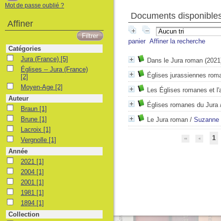
Mot de passe oublié ?
Documents disponibles 
Affiner
panier
Affiner la recherche
Catégories
Jura (France)
Jura (France)
[5]
Dans le Jura roman
(2021
Églises -- Jura (France)
Églises -- Jura (France)
Églises jurassiennes rom
[2]
Moyen-Age
Moyen-Age
[2]
Les Églises romanes et l'a
Auteur
Églises romanes du Jura
Braun
Braun
[1]
Brune
Brune
[1]
Le Jura roman
/
Suzanne 
Lacroix
Lacroix
[1]
1
Vergnolle
Vergnolle
[1]
Année
2021
2021
[1]
2004
2004
[1]
2001
2001
[1]
1981
1981
[1]
1894
1894
[1]
Collection