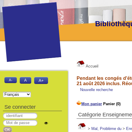
Bibliothèq
Accueil
Pendant les congés d'été
A-
A
A+
21 août 2026 inclus. Réo
Nouvelle recherche
Se connecter
Catégorie Enseignemen
>
Mal, Problème du
>
Ens