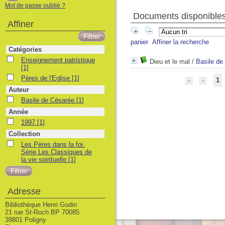
Mot de passe oublié ?
Documents disponibles 
Affiner
panier
Affiner la recherche
Catégories
Enseignement patristique
Enseignement patristique
Dieu et le mal
/
Basile de
[1]
Pères de l'Eglise
Pères de l'Eglise
[1]
1
Auteur
Basile de Césarée
Basile de Césarée
[1]
Année
1997
1997
[1]
Collection
Les Pères dans la foi. Série Les Classiques de la vie spirituelle
Les Pères dans la foi.
Série Les Classiques de
la vie spirituelle
[1]
Adresse
Bibliothèque Henri Godin
21 rue St-Roch BP 70085
39801 Poligny