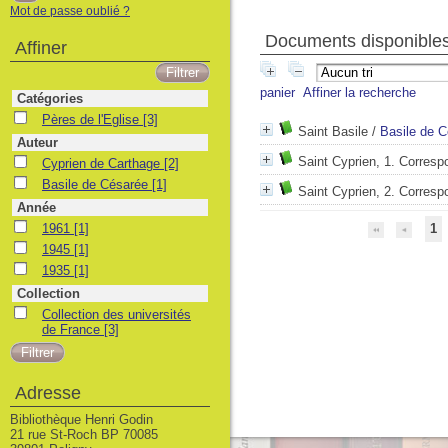
Mot de passe oublié ?
Documents disponibles 
Affiner
panier
Affiner la recherche
Catégories
Pères de l'Eglise
Pères de l'Eglise
[3]
Saint Basile
/
Basile de 
Auteur
Saint Cyprien, 1. Corres
Cyprien de Carthage
Cyprien de Carthage
[2]
Basile de Césarée
Basile de Césarée
[1]
Saint Cyprien, 2. Corres
Année
1961
1961
[1]
1
1945
1945
[1]
1935
1935
[1]
Collection
Collection des universités de France
Collection des universités
de France
[3]
Adresse
Bibliothèque Henri Godin
21 rue St-Roch BP 70085