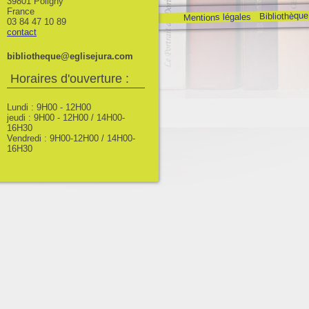
39801 Poligny
France
Bibliothèque
Mentions légales
03 84 47 10 89
contact
bibliotheque@eglisejura.com
Horaires d'ouverture :
Lundi : 9H00 - 12H00
jeudi : 9H00 - 12H00 / 14H00-
16H30
Vendredi : 9H00-12H00 / 14H00-
16H30