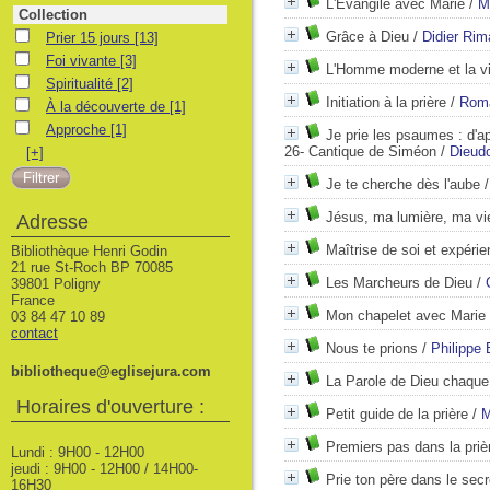
L'Évangile avec Marie
/
M
Collection
Prier 15 jours
Grâce à Dieu
/
Didier Ri
Prier 15 jours
[13]
Foi vivante
Foi vivante
[3]
L'Homme moderne et la vie
Spiritualité
Spiritualité
[2]
Initiation à la prière
/
Roma
À la découverte de
À la découverte de
[1]
Approche
Approche
[1]
Je prie les psaumes : d'a
26- Cantique de Siméon
/
Dieud
[+]
Je te cherche dès l'aube
Jésus, ma lumière, ma vi
Adresse
Maîtrise de soi et expéri
Bibliothèque Henri Godin
21 rue St-Roch BP 70085
Les Marcheurs de Dieu
/
39801 Poligny
France
Mon chapelet avec Marie
03 84 47 10 89
contact
Nous te prions
/
Philippe 
bibliotheque@eglisejura.com
La Parole de Dieu chaque 
Horaires d'ouverture :
Petit guide de la prière
/
M
Premiers pas dans la priè
Lundi : 9H00 - 12H00
jeudi : 9H00 - 12H00 / 14H00-
Prie ton père dans le secr
16H30