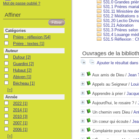
531.0 Grandes prièr
Mot de passe oublié ?
531.1 Prières maria
531.11 Ministère des
Affiner
531.2 Méditations su
531.20 Lectio Divin
531.21 Adoration
531.3 Prières selon l
Catégories
531.4 Louange médi
Prière : réflexion
Prière : réflexion
[54]
531.5 Réflexion : C
Prière : textes
Prière : textes
[1]
Auteur
Ouvrages de la bibliot
Dufour
Dufour
[2]
Ajouter le résultat dans
Guardini
Guardini
[2]
Hubaut
Hubaut
[2]
Aux amis de Dieu
/
Jean 
Abiven
Abiven
[1]
Bécheau
Bécheau
[1]
Appels au Seigneur
/
Loui
[+]
Apprendre à prier
/
Jacque
Année
Aujourd'hui, le rosaire ?
/
2022
2022
[1]
2014
2014
[1]
Un chemin vers Dieu
/
An
2010
2010
[3]
Un coeur qui écoute
/
Jea
2007
2007
[1]
2006
2006
[1]
Complainte pour ta nouve
[+]