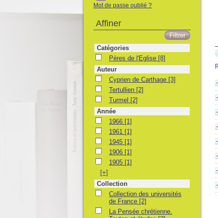
Mot de passe oublié ?
Affiner
Catégories
Pères de l'Eglise
Pères de l'Eglise
[8]
p
Auteur
Cyprien de Carthage
Cyprien de Carthage
[3]
Tertullien
Tertullien
[2]
Turmel
Turmel
[2]
Année
1966
1966
[1]
1961
1961
[1]
1945
1945
[1]
1906
1906
[1]
1905
1905
[1]
[+]
Collection
Collection des universités de France
Collection des universités
de France
[2]
La Pensée chrétienne. Textes et études
La Pensée chrétienne.