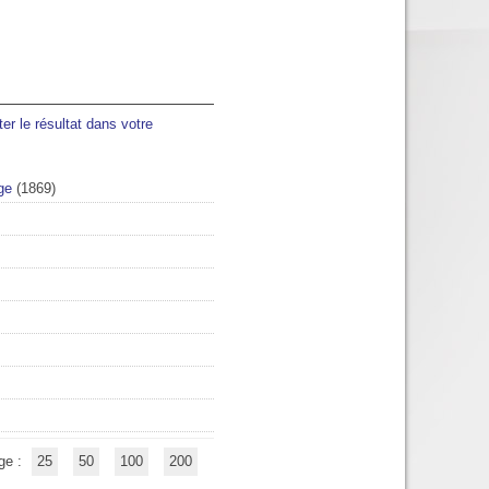
ter le résultat dans votre
ge
(1869)
ge :
25
50
100
200