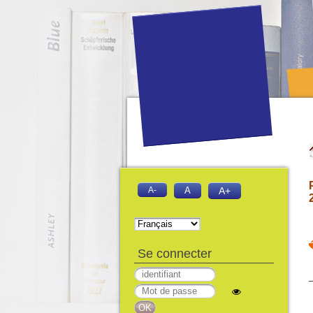
A-
A
A+
Se connecter