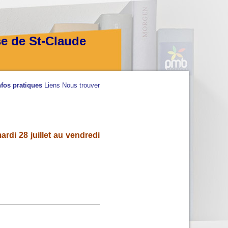
se de St-Claude
nfos pratiques
Liens
Nous trouver
rdi 28 juillet au vendredi