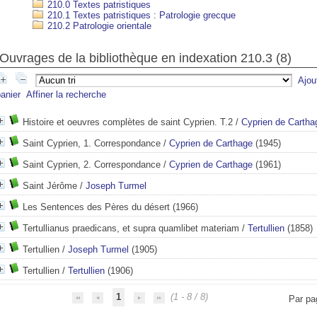
210.0 Textes patristiques
210.1 Textes patristiques : Patrologie grecque
210.2 Patrologie orientale
Ouvrages de la bibliothèque en indexation 210.3 (
8
)
Ajou
anier
Affiner la recherche
Histoire et oeuvres complètes de saint Cyprien. T.2
/
Cyprien de Cartha
Saint Cyprien, 1. Correspondance
/
Cyprien de Carthage
(1945)
Saint Cyprien, 2. Correspondance
/
Cyprien de Carthage
(1961)
Saint Jérôme
/
Joseph Turmel
Les Sentences des Pères du désert
(1966)
Tertullianus praedicans, et supra quamlibet materiam
/
Tertullien
(1858)
Tertullien
/
Joseph Turmel
(1905)
Tertullien
/
Tertullien
(1906)
1
(1 - 8 / 8)
Par pa