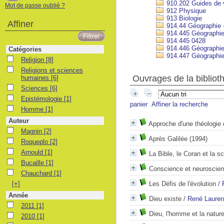
910.202 Guides de 
Mot de passe oublié ?
912 Physique
913 Biologie
Affiner
914.44 Géographie 
914.445 Géographie
914.445 0428
914.446 Géographie
Catégories
914.447 Géographie 
Religion
Religion
[8]
Religions et sciences humaines
Religions et sciences
Ouvrages de la bibliot
humaines
[6]
Sciences
Sciences
[6]
Epistémologie
Epistémologie
[1]
panier
Affiner la recherche
Homme
Homme
[1]
Auteur
Approche d'une théologie 
Magnin
Magnin
[2]
Après Galilée
(1994)
Roqueplo
Roqueplo
[2]
Arnould
Arnould
[1]
La Bible, le Coran et la s
Bucaille
Bucaille
[1]
Conscience et neuroscie
Chauchard
Chauchard
[1]
[+]
Les Défis de l'évolution
/
Année
Dieu existe
/
René Lauren
2011
2011
[1]
Dieu, l'homme et la natur
2010
2010
[1]