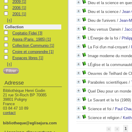
2009
2009
[1]
Dieu et la science en que
2006
2006
[1]
Dieu et la science
/
Jean 
2001
2001
[1]
[+]
Dieu de l'univers
/
Jean-Ma
Collection
Dieu versus Darwin
/
Jacq
Cogitatio Fidei
Cogitatio Fidei
[3]
L'Énergie de la foi
/
Philip
Agora (Paris. 1985)
Agora (Paris. 1985)
[1]
Collection Communio
Collection Communio
[1]
La Foi d'un mal-croyant
/
Croire et comprendre
Croire et comprendre
[1]
Image moderne du monde e
Espaces libres
Espaces libres
[1]
[+]
LÉglise et la communauté 
Oeuvres de Teilhard de C
Adresse
Paraboles scientifiques
/
Bibliothèque Henri Godin
Quel Dieu pour un monde 
21 rue St-Roch BP 70085
39801 Poligny
Le Savant et la foi
(1989)
France
03 84 47 10 89
Science et foi
/
Paul Cha
contact
Science et religion
/
Keit
bibliotheque@eglisejura.com
1