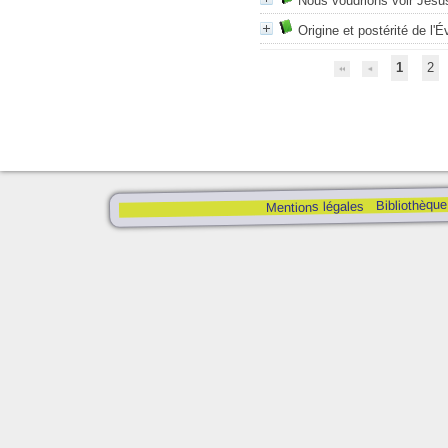
Nous voudrions voir Jésus
Origine et postérité de l'
1
2
Bibliothèque
Mentions légales