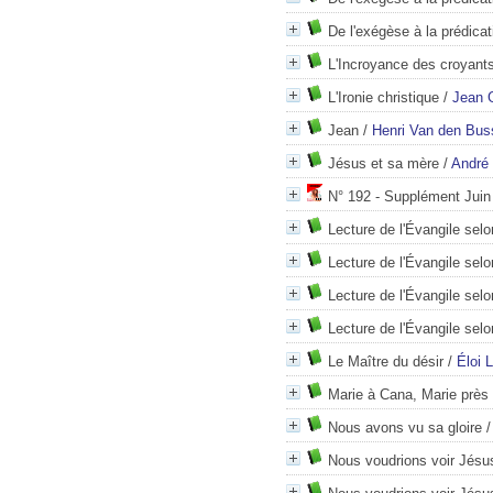
De l'exégèse à la prédicat
L'Incroyance des croyant
L'Ironie christique
/
Jean 
Jean
/
Henri Van den Bu
Jésus et sa mère
/
André 
N° 192 - Supplément Juin
Lecture de l'Évangile selo
Lecture de l'Évangile selo
Lecture de l'Évangile sel
Lecture de l'Évangile selon
Le Maître du désir
/
Éloi 
Marie à Cana, Marie près 
Nous avons vu sa gloire
Nous voudrions voir Jésus