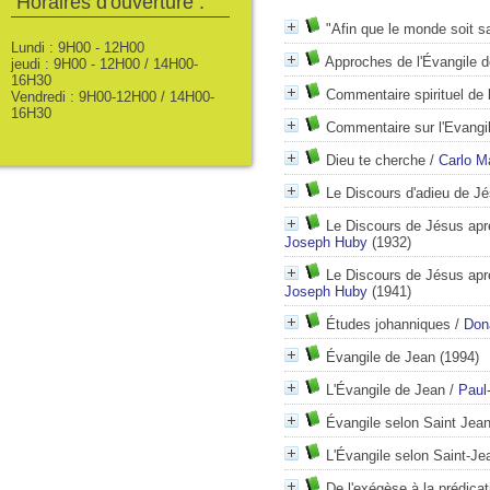
Horaires d'ouverture :
"Afin que le monde soit s
Lundi : 9H00 - 12H00
Approches de l'Évangile 
jeudi : 9H00 - 12H00 / 14H00-
16H30
Commentaire spirituel de 
Vendredi : 9H00-12H00 / 14H00-
16H30
Commentaire sur l'Evangil
Dieu te cherche
/
Carlo Ma
Le Discours d'adieu de J
Le Discours de Jésus aprè
Joseph Huby
(1932)
Le Discours de Jésus aprè
Joseph Huby
(1941)
Études johanniques
/
Dona
Évangile de Jean
(1994)
L'Évangile de Jean
/
Paul
Évangile selon Saint Jea
L'Évangile selon Saint-Je
De l'exégèse à la prédicat