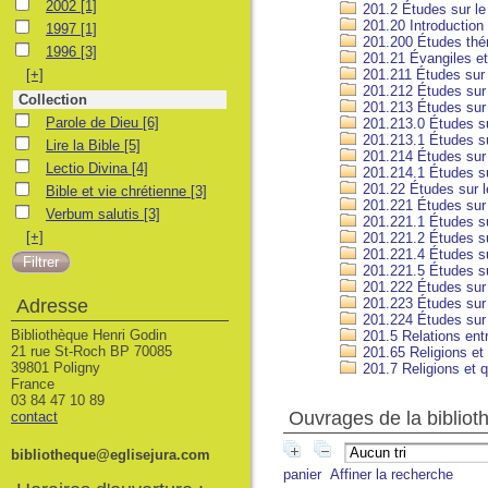
2002
2002
[1]
201.2 Études sur l
201.20 Introductio
1997
1997
[1]
201.200 Études thé
1996
1996
[3]
201.21 Évangiles et 
[+]
201.211 Études sur 
201.212 Études sur
Collection
201.213 Études sur
Parole de Dieu
Parole de Dieu
[6]
201.213.0 Études su
201.213.1 Études su
Lire la Bible
Lire la Bible
[5]
201.214 Études sur
Lectio Divina
Lectio Divina
[4]
201.214.1 Études su
201.22 Études sur l
Bible et vie chrétienne
Bible et vie chrétienne
[3]
201.221 Études sur 
Verbum salutis
Verbum salutis
[3]
201.221.1 Études su
[+]
201.221.2 Études su
201.221.4 Études su
201.221.5 Études su
201.222 Études sur 
Adresse
201.223 Études sur l
201.224 Études sur 
Bibliothèque Henri Godin
201.5 Relations entr
21 rue St-Roch BP 70085
201.65 Religions et
39801 Poligny
201.7 Religions et q
France
03 84 47 10 89
Ouvrages de la bibliot
contact
bibliotheque@eglisejura.com
panier
Affiner la recherche