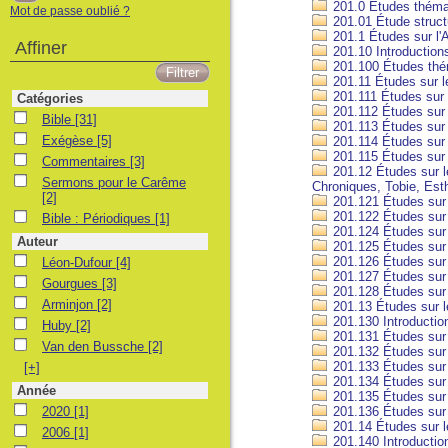
201.0 Études thémat
Mot de passe oublié ?
201.01 Étude struct
201.1 Études sur l'
Affiner
201.10 Introduction
201.100 Études thé
201.11 Études sur l
201.111 Études sur
Catégories
201.112 Études sur
Bible
Bible
[31]
201.113 Études sur 
Exégèse
Exégèse
[5]
201.114 Études sur
201.115 Études sur
Commentaires
Commentaires
[3]
201.12 Études sur le
Sermons pour le Carême
Sermons pour le Carême
Chroniques, Tobie, Est
[2]
201.121 Études sur
201.122 Études sur 
Bible : Périodiques
Bible : Périodiques
[1]
201.124 Études sur 
Auteur
201.125 Études sur l
Léon-Dufour
201.126 Études sur 
Léon-Dufour
[4]
201.127 Études sur l
Gourgues
Gourgues
[3]
201.128 Études sur
Arminjon
Arminjon
[2]
201.13 Études sur le
201.130 Introduction
Huby
Huby
[2]
201.131 Études sur l
Van den Bussche
Van den Bussche
[2]
201.132 Études sur
201.133 Études sur 
[+]
201.134 Études sur 
Année
201.135 Études sur 
2020
2020
[1]
201.136 Études sur 
201.14 Études sur l
2006
2006
[1]
201.140 Introduction