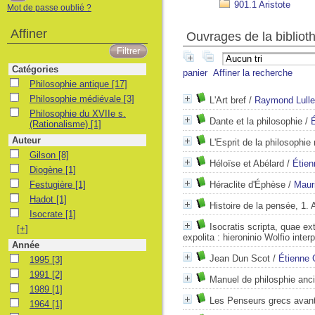
901.1 Aristote
Mot de passe oublié ?
Affiner
Ouvrages de la bibliot
Catégories
panier
Affiner la recherche
Philosophie antique
Philosophie antique
[17]
Philosophie médiévale
Philosophie médiévale
[3]
L'Art bref
/
Raymond Lulle
Philosophie du XVIIe s. (Rationalisme)
Philosophie du XVIIe s.
Dante et la philosophie
/
(Rationalisme)
[1]
Auteur
L'Esprit de la philosophie
Gilson
Gilson
[8]
Héloïse et Abélard
/
Étien
Diogène
Diogène
[1]
Festugière
Festugière
[1]
Héraclite d'Éphèse
/
Maur
Hadot
Hadot
[1]
Histoire de la pensée, 1.
Isocrate
Isocrate
[1]
Isocratis scripta, quae ex
[+]
expolita : hieroninio Wolfio inter
Année
Jean Dun Scot
/
Étienne 
1995
1995
[3]
1991
1991
[2]
Manuel de philosphie anci
1989
1989
[1]
Les Penseurs grecs avan
1964
1964
[1]