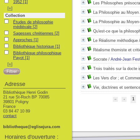
1952
1952
[1]
Les Philosophes présocra
[+]
La Philosophie au Moyen 
Collection
Études de philosophie médiévale
La Philosophie au Moyen
Études de philosophie
médiévale
[2]
Qu'est-ce que la philosop
Sagesses chrétiennes
Sagesses chrétiennes
[2]
Approches
Approches
[1]
Le Réalisme méthodique
Bibliothèque historique
Bibliothèque historique
[1]
Réalisme thomiste et crit
Bibliothèque philosophique Payot
Bibliothèque philosophique
Payot
[1]
Socrate
/
André-Jean Fest
[+]
Trois traités sur la doct
Les Vers d'or ; et Commen
Adresse
Vie, doctrines et sentenc
Bibliothèque Henri Godin
21 rue St-Roch BP 70085
1
39801 Poligny
France
03 84 47 10 89
contact
bibliotheque@eglisejura.com
Horaires d'ouverture :