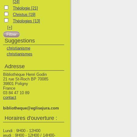
[24]
Théologie
Théologie
[21]
Christus
Christus
[19]
Théologies
Théologies
[13]
[+]
Suggestions
christianisme
christianismes
Adresse
Bibliothèque Henri Godin
21 rue St-Roch BP 70085
39801 Poligny
France
03 84 47 10 89
contact
bibliotheque@eglisejura.com
Horaires d'ouverture :
Lundi : 9H00 - 12H00
jeudi : 9H00 - 12H00 / 14H00-