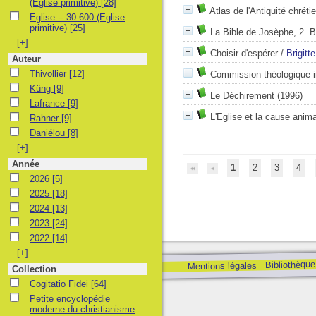
(Eglise primitive)
[28]
Atlas de l'Antiquité chréti
Eglise -- 30-600 (Eglise primitive)
Eglise -- 30-600 (Eglise
primitive)
[25]
La Bible de Josèphe, 2. B
[+]
Choisir d'espérer
/
Brigitt
Auteur
Thivollier
Thivollier
[12]
Commission théologique i
Küng
Küng
[9]
Le Déchirement
(1996)
Lafrance
Lafrance
[9]
L'Eglise et la cause anim
Rahner
Rahner
[9]
Daniélou
Daniélou
[8]
[+]
Année
1
2
3
4
2026
2026
[5]
2025
2025
[18]
2024
2024
[13]
2023
2023
[24]
2022
2022
[14]
[+]
Bibliothèque
Mentions légales
Collection
Cogitatio Fidei
Cogitatio Fidei
[64]
Petite encyclopédie moderne du christianisme
Petite encyclopédie
moderne du christianisme