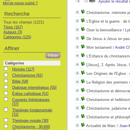
Ajouter le résultat
Mot de passe oublié ?
Christianisme, mémoire po
Recherche
L'Eglise et la guerre : de 
Tous les champs (1221)
Titres (167)
Oser la bienveillance
/
Ly
Auteurs (3)
Catégories (125)
De Jésus à Jésus en pas
Mon testament
/
André Ch
Affiner
L'Enfance du christianism
Catégories
[Jésus], 2. Après Jésus, l
Histoire
Histoire
[117]
Les Origines de l'Eglise 
Christianisme
Christianisme
[91]
Bible
Bible
[58]
La Religion des premiers 
Dialogue interreligieux
Dialogue interreligieux
[55]
Christianisme et démocrat
Église catholique
Église catholique
[51]
Courants théologiques
Courants théologiques
Christianisme et hellénis
[37]
Christianisme, judaïsme e
Théologie fondamentale
Théologie fondamentale
[31]
Christianisme et philosop
Théologie morale
Théologie morale
[30]
Actualité de Marc
/
Jean-
Christianisme - 30-600 (Eglise primitive)
Christianisme - 30-600