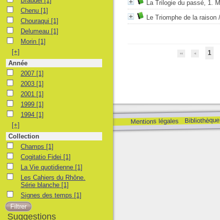
Braudel
[1]
La Trilogie du passé, 1. M
Chenu
Chenu
[1]
Le Triomphe de la raison
Chouraqui
Chouraqui
[1]
Delumeau
Delumeau
[1]
Morin
Morin
[1]
[+]
1
Année
2007
2007
[1]
2003
2003
[1]
2001
2001
[1]
1999
1999
[1]
1994
1994
[1]
Bibliothèque
Mentions légales
[+]
Collection
Champs
Champs
[1]
Cogitatio Fidei
Cogitatio Fidei
[1]
La Vie quotidienne
La Vie quotidienne
[1]
Les Cahiers du Rhône. Série blanche
Les Cahiers du Rhône.
Série blanche
[1]
Signes des temps
Signes des temps
[1]
Suggestions