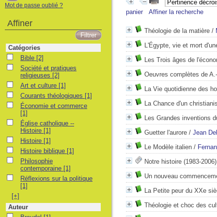
Mot de passe oublié ?
panier
Affiner la recherche
Affiner
Théologie de la matière
/
L'Égypte, vie et mort d'une
Catégories
Bible
Bible
[2]
Les Trois âges de l'écon
Société et pratiques religieuses
Société et pratiques
Oeuvres complètes de A.
religieuses
[2]
Art et culture
Art et culture
[1]
La Vie quotidienne des h
Courants théologiques
Courants théologiques
[1]
La Chance d'un christiani
Économie et commerce
Économie et commerce
[1]
Les Grandes inventions d
Église catholique -- Histoire
Église catholique --
Histoire
[1]
Guetter l'aurore
/
Jean De
Histoire
Histoire
[1]
Le Modèle italien
/
Fernan
Histoire biblique
Histoire biblique
[1]
Philosophie contemporaine
Philosophie
Notre histoire
(1983-2006)
contemporaine
[1]
Un nouveau commencem
Réflexions sur la politique
Réflexions sur la politique
[1]
La Petite peur du XXe siè
[+]
Théologie et choc des cul
Auteur
Braudel