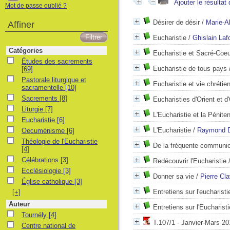
Ajouter le résultat
Mot de passe oublié ?
Désirer de désir
/
Marie-A
Affiner
Eucharistie
/
Ghislain Laf
Catégories
Eucharistie et Sacré-Coeu
Études des sacrements
Études des sacrements
Eucharistie de tous pays
[69]
Pastorale liturgique et sacramentelle
Pastorale liturgique et
Eucharistie et vie chrétie
sacramentelle
[10]
Sacrements
Sacrements
[8]
Eucharisties d'Orient et d
Liturgie
Liturgie
[7]
L'Eucharistie et la Pénite
Eucharistie
Eucharistie
[6]
Oecuménisme
L'Eucharistie
/
Raymond D
Oecuménisme
[6]
Théologie de l'Eucharistie
Théologie de l'Eucharistie
De la fréquente communi
[4]
Célébrations
Célébrations
[3]
Redécouvrir l'Eucharistie
Ecclésiologie
Ecclésiologie
[3]
Donner sa vie
/
Pierre Cla
Église catholique
Église catholique
[3]
Entretiens sur l'eucharisti
[+]
Auteur
Entretiens sur l'Eucharisti
Tournély
Tournély
[4]
T.107/1 - Janvier-Mars 201
Centre national de pastorale liturgique
Centre national de