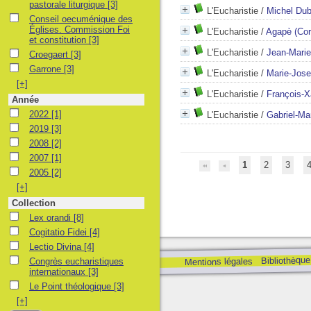
pastorale liturgique
[3]
L'Eucharistie
/
Michel Dub
Conseil oecuménique des Églises. Commission Foi et constitution
Conseil oecuménique des
Églises. Commission Foi
L'Eucharistie
/
Agapè (Cor
et constitution
[3]
L'Eucharistie
/
Jean-Marie
Croegaert
Croegaert
[3]
Garrone
Garrone
[3]
L'Eucharistie
/
Marie-Jose
[+]
L'Eucharistie
/
François-X
Année
2022
2022
[1]
L'Eucharistie
/
Gabriel-Ma
2019
2019
[3]
2008
2008
[2]
2007
2007
[1]
1
2
3
2005
2005
[2]
[+]
Collection
Lex orandi
Lex orandi
[8]
Cogitatio Fidei
Cogitatio Fidei
[4]
Lectio Divina
Lectio Divina
[4]
Bibliothèque
Congrès eucharistiques internationaux
Mentions légales
Congrès eucharistiques
internationaux
[3]
Le Point théologique
Le Point théologique
[3]
[+]