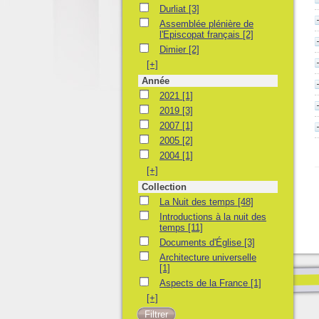
Durliat
Durliat
[3]
Assemblée plénière de l'Episcopat français
Assemblée plénière de
l'Episcopat français
[2]
Dimier
Dimier
[2]
[+]
Année
2021
2021
[1]
2019
2019
[3]
2007
2007
[1]
2005
2005
[2]
2004
2004
[1]
[+]
Collection
La Nuit des temps
La Nuit des temps
[48]
Introductions à la nuit des temps
Introductions à la nuit des
temps
[11]
Documents d'Église
Documents d'Église
[3]
Architecture universelle
Architecture universelle
[1]
Aspects de la France
Aspects de la France
[1]
[+]