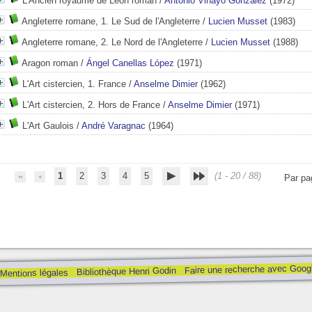
L'Ancien royaume de León roman
/
Antonio Viñayo González
(1972)
Angleterre romane, 1. Le Sud de l'Angleterre
/
Lucien Musset
(1983)
Angleterre romane, 2. Le Nord de l'Angleterre
/
Lucien Musset
(1988)
Aragon roman
/
Ángel Canellas López
(1971)
L'Art cistercien, 1. France
/
Anselme Dimier
(1962)
L'Art cistercien, 2. Hors de France
/
Anselme Dimier
(1971)
L'Art Gaulois
/
André Varagnac
(1964)
1
2
3
4
5
(1 - 20 / 88)
Par pa
Faire une recherche avec Goog
Bibliothèque Henri Godin
Mentions légales