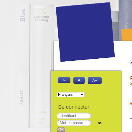
A-
A
A+
Se connecter