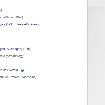
5)
roux-Dhuys
(1998)
nçais (1991; Hautes-Pyrénées,
gart, Allemagne)
(1994)
ique (Strasbourg))
in de Études)
etin de Prêtres Diocésains)