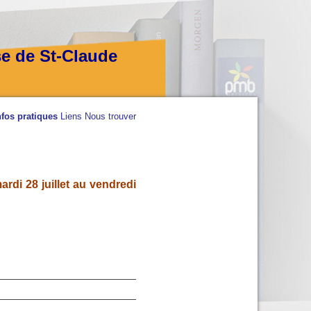
se de St-Claude
nfos pratiques
Liens
Nous trouver
rdi 28 juillet au vendredi