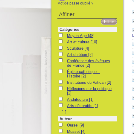
Mot de passe oublié ?
Affiner
Catégories
Moyen-Age
Moyen-Age
[48]
Art et culture
Art et culture
[10]
Sculpture
Sculpture
[4]
Art chrétien
Art chrétien
[2]
Conférence des évêques de France
Conférence des évêques
de France
[2]
Église catholique -- Histoire
Église catholique --
Histoire
[2]
Institutions du Vatican
Institutions du Vatican
[2]
Réflexions sur la politique
Réflexions sur la politique
[2]
Architecture
Architecture
[1]
Arts décoratifs
Arts décoratifs
[1]
[+]
Auteur
Oursel
Oursel
[9]
Musset
Musset
[4]