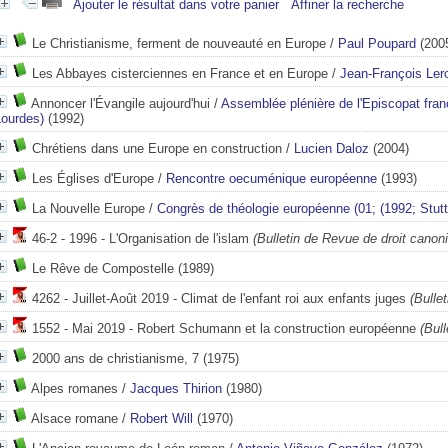
Ajouter le résultat dans votre panier
Affiner la recherche
Le Christianisme, ferment de nouveauté en Europe
/
Paul Poupard
(200
Les Abbayes cisterciennes en France et en Europe
/
Jean-François Le
Annoncer l'Évangile aujourd'hui
/
Assemblée plénière de l'Episcopat fra
Lourdes)
(1992)
Chrétiens dans une Europe en construction
/
Lucien Daloz
(2004)
Les Églises d'Europe
/
Rencontre oecuménique européenne
(1993)
La Nouvelle Europe
/
Congrès de théologie européenne (01; (1992; Stutt
46-2 - 1996 - L'Organisation de l'islam
(Bulletin de Revue de droit canon
Le Rêve de Compostelle
(1989)
4262 - Juillet-Août 2019 - Climat de l'enfant roi aux enfants juges
(Bullet
1552 - Mai 2019 - Robert Schumann et la construction européenne
(Bull
2000 ans de christianisme, 7
(1975)
Alpes romanes
/
Jacques Thirion
(1980)
Alsace romane
/
Robert Will
(1970)