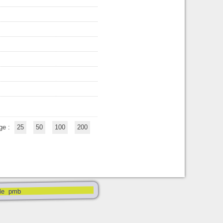
ge :
25
50
100
200
pmb
le