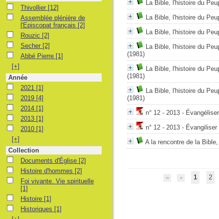
La Bible, l'histoire du P
Thivollier
Thivollier
[12]
Assemblée plénière de l'Episcopat français
La Bible, l'histoire du P
Assemblée plénière de
l'Episcopat français
[2]
La Bible, l'histoire du P
Rouzic
Rouzic
[2]
Secher
Secher
[2]
La Bible, l'histoire du P
(1981)
Abbé Pierre
Abbé Pierre
[1]
[+]
La Bible, l'histoire du P
(1981)
Année
2021
2021
[1]
La Bible, l'histoire du P
2019
2019
[4]
(1981)
2014
2014
[1]
n° 12 - 2013 - Évangélise
2013
2013
[1]
n° 12 - 2013 - Évangiliser
2010
2010
[1]
[+]
A la rencontre de la Bible
Collection
Documents d'Église
Documents d'Église
[2]
Histoire d'hommes
Histoire d'hommes
[2]
1
2
Foi vivante. Vie spirituelle
Foi vivante. Vie spirituelle
[1]
Histoire
Histoire
[1]
Historiques
Historiques
[1]