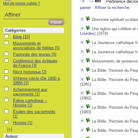
Mot de passe oublié ?
panier
Affiner la recherche
Affiner
Directoire spirituel scolair
Une église qui célèbre et q
Catégories
Lourdes)
(1974)
Bible
Bible
[15]
La Jeunesse catholique fr
Mouvements et associations de fidèles
Mouvements et
associations de fidèles
[5]
La Jeunesse catholique fr
Pastorale des jeunes
Pastorale des jeunes
[5]
Conférence des évêques de France
Conférence des évêques
Mouvements de jeunesse c
de France
[3]
La Bible, l'histoire du P
Récit historique
Récit historique
[2]
XIXème siècle (De 1800 à 1899)
XIXème siècle (De 1800 à
La Bible, l'histoire du 
1899)
[2]
(1981)
Acheminement aux sacrements
Acheminement aux
La Bible, l'histoire du P
sacrements
[1]
(1982)
Église catholique -- Histoire
Église catholique --
Histoire
[1]
La Bible, l'histoire du 
Études des sacrements
Études des sacrements
(1983)
[1]
La Bible, l'histoire du P
Histoire
Histoire
[1]
[+]
La Bible, l'histoire du P
Auteur