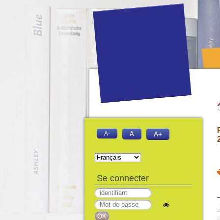
A-
A
A+
Se connecter