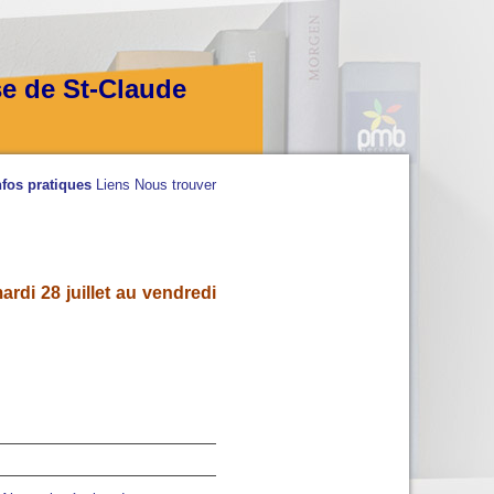
se de St-Claude
nfos pratiques
Liens
Nous trouver
rdi 28 juillet au vendredi