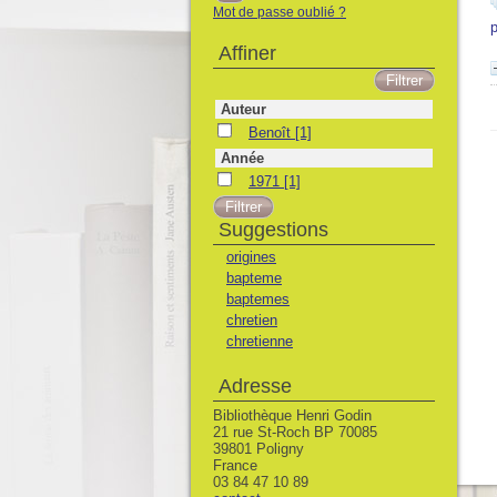
Mot de passe oublié ?
p
Affiner
Auteur
Benoît
Benoît
[1]
Année
1971
1971
[1]
Suggestions
origines
bapteme
baptemes
chretien
chretienne
Adresse
Bibliothèque Henri Godin
21 rue St-Roch BP 70085
39801 Poligny
France
03 84 47 10 89