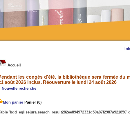
Inf
Accueil
Pendant les congés d'été, la bibliothèque sera fermée du ma
21 août 2026 inclus. Réouverture le lundi 24 août 2026
Nouvelle recherche
Table 'bdd_eglisejura.search_result282ee894972331d50a87f2987a921856' d