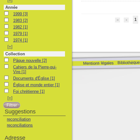
[+]
Année
1999
1999
[3]
1
1983
1983
[2]
1982
1982
[1]
1979
1979
[1]
1974
1974
[1]
[+]
Collection
Pâque nouvelle
Pâque nouvelle
[2]
Bibliothèque
Mentions légales
Cahiers de la Pierre-qui-Vire
Cahiers de la Pierre-qui-
Vire
[1]
Documents d'Église
Documents d'Église
[1]
Église et monde entier
Église et monde entier
[1]
Foi chrétienne
Foi chrétienne
[1]
[+]
Suggestions
reconciliation
reconciliations
Adresse