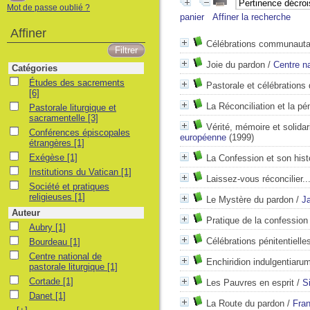
Mot de passe oublié ?
panier
Affiner la recherche
Affiner
Célébrations communautair
Joie du pardon
/
Centre na
Catégories
Études des sacrements
Études des sacrements
Pastorale et célébrations 
[6]
La Réconciliation et la pé
Pastorale liturgique et sacramentelle
Pastorale liturgique et
sacramentelle
[3]
Vérité, mémoire et solidar
Conférences épiscopales étrangères
Conférences épiscopales
européenne
(1999)
étrangères
[1]
Exégèse
Exégèse
[1]
La Confession et son hist
Institutions du Vatican
Institutions du Vatican
[1]
Laissez-vous réconcilier..
Société et pratiques religieuses
Société et pratiques
religieuses
[1]
Le Mystère du pardon
/
J
Auteur
Pratique de la confession
Aubry
Aubry
[1]
Bourdeau
Célébrations pénitentielle
Bourdeau
[1]
Centre national de pastorale liturgique
Centre national de
Enchiridion indulgentiaru
pastorale liturgique
[1]
Cortade
Cortade
[1]
Les Pauvres en esprit
/
S
Danet
Danet
[1]
La Route du pardon
/
Fra