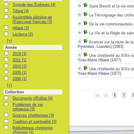
Synode des Évêques
Synode des Évêques
[4]
Saint Benoît et la vie mo
Tillard
Tillard
[4]
Le Témoignage des cloîtr
Assemblée plénière de l'Episcopat français
Assemblée plénière de
l'Episcopat français
[3]
De la vie communautaire
Hilaire
Hilaire
[2]
La Vie et la Règle de sain
Leclercq
Leclercq
[2]
[+]
Avancer sur la route de l
Pyrénées, Lourdes)
(1983)
Année
2019
2019
[1]
Une chrétienté au XIXe si
2011
2011
[1]
Yves-Marie Hilaire
(1977)
2010
2010
[2]
Une chrétienté au XIXe si
2005
2005
[1]
Yves-Marie Hilaire
(1977)
2000
2000
[1]
[+]
Collection
1
2
Documents d'Église
Documents d'Église
[6]
Problèmes de vie religieuse
Problèmes de vie
religieuse
[3]
Sources chrétiennes
Sources chrétiennes
[3]
Tradition et spiritualité
Tradition et spiritualité
[2]
Bibliothèque chrétienne d'histoire
Bibliothèque chrétienne
d'histoire
[1]