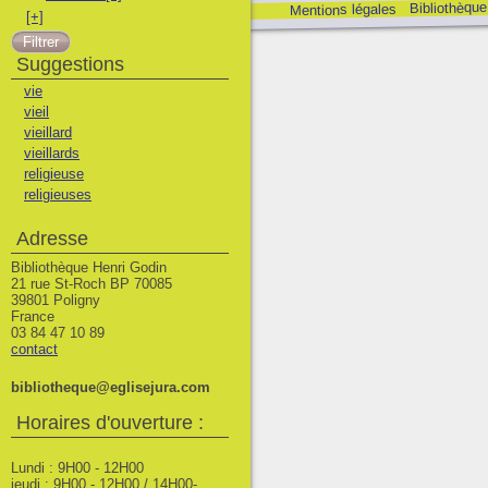
Bibliothèque
Mentions légales
[+]
Suggestions
vie
vieil
vieillard
vieillards
religieuse
religieuses
Adresse
Bibliothèque Henri Godin
21 rue St-Roch BP 70085
39801 Poligny
France
03 84 47 10 89
contact
bibliotheque@eglisejura.com
Horaires d'ouverture :
Lundi : 9H00 - 12H00
jeudi : 9H00 - 12H00 / 14H00-