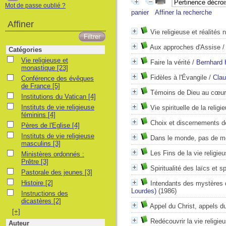
Mot de passe oublié ?
panier
Affiner la recherche
Affiner
Vie religieuse et réalités 
Aux approches d'Assise
Catégories
Vie religieuse et monastique
Vie religieuse et
Faire la vérité
/
Bernhard 
monastique
[23]
Fidèles à l'Évangile
/
Clau
Conférence des évêques de France
Conférence des évêques
de France
[5]
Témoins de Dieu au cœu
Institutions du Vatican
Institutions du Vatican
[4]
Instituts de vie religieuse féminins
Instituts de vie religieuse
Vie spirituelle de la religi
féminins
[4]
Choix et discernements de
Pères de l'Eglise
Pères de l'Eglise
[4]
Instituts de vie religieuse masculins
Instituts de vie religieuse
Dans le monde, pas de 
masculins
[3]
Les Fins de la vie religi
Ministères ordonnés : Prêtre
Ministères ordonnés :
Prêtre
[3]
Spiritualité des laïcs et sp
Pastorale des jeunes
Pastorale des jeunes
[3]
Histoire
Histoire
[2]
Intendants des mystères 
Lourdes)
(1986)
Instructions des dicastères
Instructions des
dicastères
[2]
Appel du Christ, appels 
[+]
Redécouvrir la vie religie
Auteur