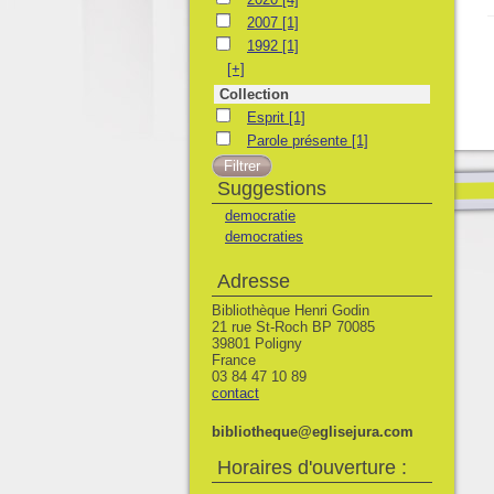
2007
2007
[1]
1992
1992
[1]
[+]
Collection
Esprit
Esprit
[1]
Parole présente
Parole présente
[1]
Suggestions
democratie
democraties
Adresse
Bibliothèque Henri Godin
21 rue St-Roch BP 70085
39801 Poligny
France
03 84 47 10 89
contact
bibliotheque@eglisejura.com
Horaires d'ouverture :