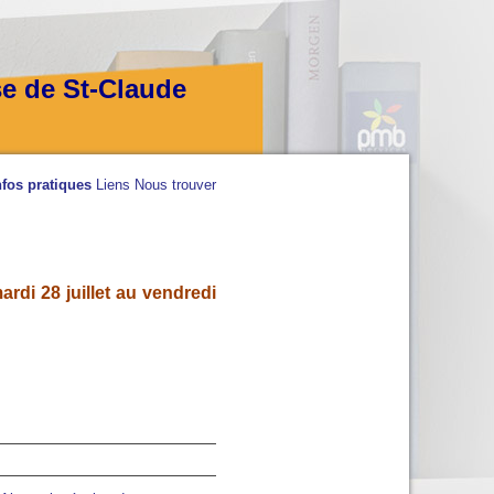
se de St-Claude
nfos pratiques
Liens
Nous trouver
rdi 28 juillet au vendredi