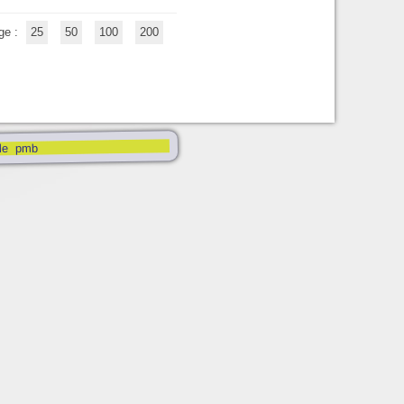
ge :
25
50
100
200
pmb
le