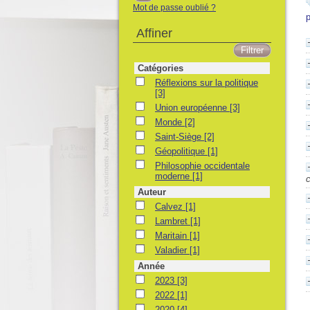
Mot de passe oublié ?
p
Affiner
Catégories
Réflexions sur la politique
Réflexions sur la politique
[3]
Union européenne
Union européenne
[3]
Monde
Monde
[2]
Saint-Siège
Saint-Siège
[2]
Géopolitique
Géopolitique
[1]
Philosophie occidentale moderne
Philosophie occidentale
moderne
[1]
c
Auteur
Calvez
Calvez
[1]
Lambret
Lambret
[1]
Maritain
Maritain
[1]
Valadier
Valadier
[1]
Année
2023
2023
[3]
2022
2022
[1]
2020
2020
[4]