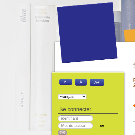
A-
A
A+
Se connecter