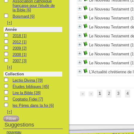
Le Nouveau Testament
(1
Association catholique française pour l'étude de la Bible
Association catholique
française pour l'étude de
Le Nouveau Testament
(1
la Bible
[6]
Boismard
Boismard
[6]
Le Nouveau Testament
(1
[+]
Le Nouveau Testament de 
Année
2018
2018
[1]
Le Nouveau Testament de 
2012
2012
[1]
Le Nouveau Testament
(1
2009
2009
[2]
Le Nouveau Testament
(1
2008
2008
[1]
2007
2007
[3]
Le Nouveau Testament
(1
[+]
L'Actualité chrétienne de
Collection
Lectio Divina
Lectio Divina
[78]
Études bibliques
Études bibliques
[45]
Lire la Bible
Lire la Bible
[28]
1
2
3
4
Cogitatio Fidei
Cogitatio Fidei
[7]
les Pères dans la foi
les Pères dans la foi
[6]
[+]
Suggestions
nouveau