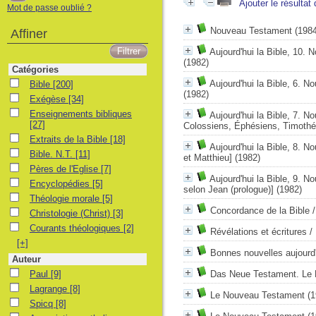
Ajouter le résultat
Mot de passe oublié ?
Nouveau Testament
(1984
Affiner
Aujourd'hui la Bible, 10.
(1982)
Catégories
Bible
Aujourd'hui la Bible, 6. N
Bible
[200]
(1982)
Exégèse
Exégèse
[34]
Enseignements bibliques
Enseignements bibliques
Aujourd'hui la Bible, 7. N
[27]
Colossiens, Éphésiens, Timothé
Extraits de la Bible
Extraits de la Bible
[18]
Aujourd'hui la Bible, 8. 
Bible. N.T.
Bible. N.T.
[11]
et Matthieu]
(1982)
Pères de l'Eglise
Pères de l'Eglise
[7]
Aujourd'hui la Bible, 9. 
Encyclopédies
Encyclopédies
[5]
selon Jean (prologue)]
(1982)
Théologie morale
Théologie morale
[5]
Concordance de la Bible
Christologie (Christ)
Christologie (Christ)
[3]
Courants théologiques
Courants théologiques
[2]
Révélations et écritures
/
[+]
Bonnes nouvelles aujourd'
Auteur
Paul
Paul
[9]
Das Neue Testament. Le
Lagrange
Lagrange
[8]
Le Nouveau Testament
(1
Spicq
Spicq
[8]