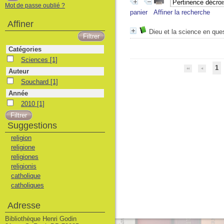
Mot de passe oublié ?
panier
Affiner la recherche
Affiner
Dieu et la science en que
Catégories
Sciences
Sciences
[1]
1
Auteur
Souchard
Souchard
[1]
Année
2010
2010
[1]
Suggestions
religion
religione
religiones
religionis
catholique
catholiques
Adresse
Bibliothèque Henri Godin