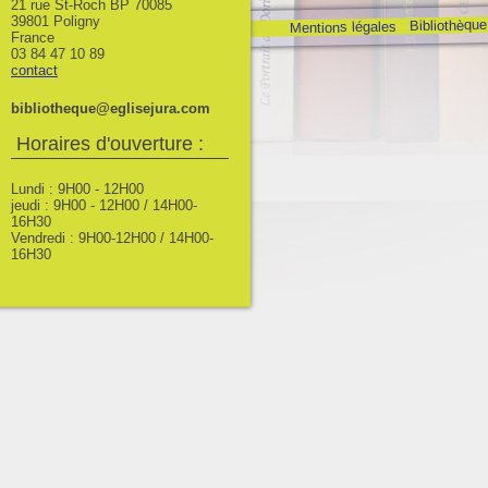
21 rue St-Roch BP 70085
39801 Poligny
Bibliothèque
Mentions légales
France
03 84 47 10 89
contact
bibliotheque@eglisejura.com
Horaires d'ouverture :
Lundi : 9H00 - 12H00
jeudi : 9H00 - 12H00 / 14H00-
16H30
Vendredi : 9H00-12H00 / 14H00-
16H30