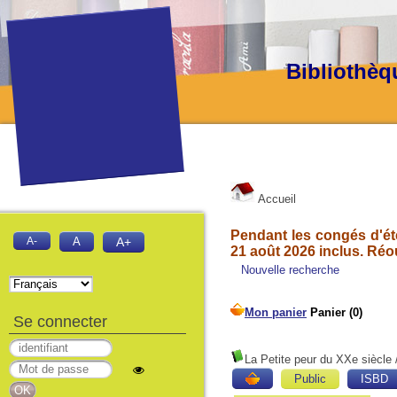
Bibliothèq
Accueil
Pendant les congés d'été
A-
A
A+
21 août 2026 inclus. Réo
Nouvelle recherche
Se connecter
La Petite peur du XXe siècle
Public
ISBD