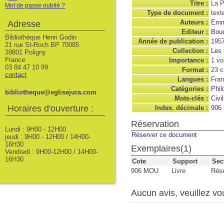
Titre :
La P
Mot de passe oublié ?
Type de document :
text
Auteurs :
Emm
Adresse
Editeur :
Boud
Bibliothèque Henri Godin
Année de publication :
195
21 rue St-Roch BP 70085
Collection :
Les 
39801 Poligny
France
Importance :
1 vo
03 84 47 10 89
Format :
23 
contact
Langues :
Fran
Catégories :
Phil
bibliotheque@eglisejura.com
Mots-clés :
Civi
Horaires d'ouverture :
Index. décimale :
906
Réservation
Lundi : 9H00 - 12H00
Réserver ce document
jeudi : 9H00 - 12H00 / 14H00-
16H30
Exemplaires(1)
Vendredi : 9H00-12H00 / 14H00-
16H30
Cote
Support
Sec
906 MOU
Livre
Rés
Aucun avis, veuillez vou