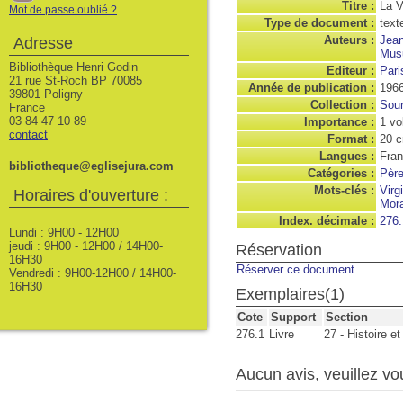
Titre :
La V
Mot de passe oublié ?
Type de document :
text
Auteurs :
Jean
Adresse
Musu
Bibliothèque Henri Godin
Editeur :
Pari
21 rue St-Roch BP 70085
Année de publication :
196
39801 Poligny
Collection :
Sour
France
03 84 47 10 89
Importance :
1 vo
contact
Format :
20 
Langues :
Fran
bibliotheque@eglisejura.com
Catégories :
Père
Mots-clés :
Virg
Horaires d'ouverture :
Mora
Index. décimale :
276.
Lundi : 9H00 - 12H00
jeudi : 9H00 - 12H00 / 14H00-
Réservation
16H30
Réserver ce document
Vendredi : 9H00-12H00 / 14H00-
16H30
Exemplaires(1)
Cote
Support
Section
276.1
Livre
27 - Histoire e
Aucun avis, veuillez vou