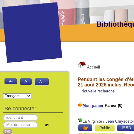
Bibliothèq
Accueil
Pendant les congés d'été
A-
A
A+
21 août 2026 inclus. Réo
Nouvelle recherche
Se connecter
La Virginité
/
Jean Chrysost
Public
ISBD