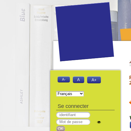
A-
A
A+
Se connecter