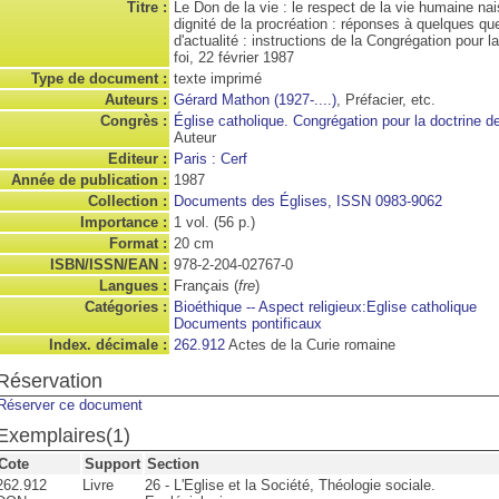
Titre :
Le Don de la vie : le respect de la vie humaine nai
dignité de la procréation : réponses à quelques qu
d'actualité : instructions de la Congrégation pour la
foi, 22 février 1987
Type de document :
texte imprimé
Auteurs :
Gérard Mathon (1927-....)
, Préfacier, etc.
Congrès :
Église catholique. Congrégation pour la doctrine de 
Auteur
Editeur :
Paris : Cerf
Année de publication :
1987
Collection :
Documents des Églises, ISSN 0983-9062
Importance :
1 vol. (56 p.)
Format :
20 cm
ISBN/ISSN/EAN :
978-2-204-02767-0
Langues :
Français (
fre
)
Catégories :
Bioéthique -- Aspect religieux:Eglise catholique
Documents pontificaux
Index. décimale :
262.912
Actes de la Curie romaine
Réservation
Réserver ce document
Exemplaires(1)
Cote
Support
Section
262.912
Livre
26 - L'Eglise et la Société, Théologie sociale.