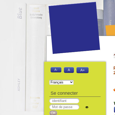
A-
A
A+
Se connecter