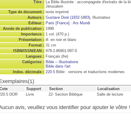
Titre :
La Bible illustrée : accompagnée d'extraits de la b
Jérusalem
Type de document :
texte imprimé
Auteurs :
Gustave Doré (1832-1883)
, Illustrateur
Editeur :
Paris [France] : Ars Mundi
Année de publication :
1998
Importance :
1 vol. (470 p.)
Présentation :
ill. en noir et blanc
Format :
31 cm
ISBN/ISSN/EAN :
978-2-86901-097-0
Langues :
Français (
fre
)
Catégories :
Bible -- Illustrations
Bible dans l'art
Index. décimale :
220.5
Bible : versions et traductions modernes
Exemplaires(1)
Cote
Support
Section
Localisation
220.5 DOR
Livre
22- Section Biblique
Salle de lecture
Aucun avis, veuillez vous identifier pour ajouter le vôtre !