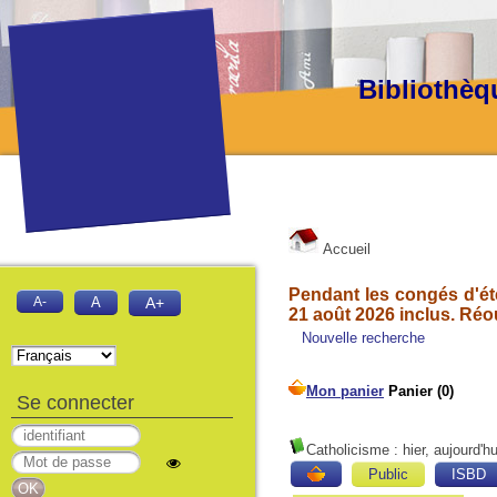
Bibliothèq
Accueil
Pendant les congés d'été
A-
A
A+
21 août 2026 inclus. Réo
Nouvelle recherche
Se connecter
Catholicisme : hier, aujourd'h
Public
ISBD