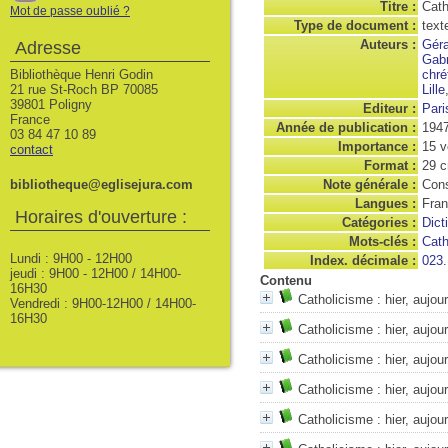
Titre :
Cath
Mot de passe oublié ?
Type de document :
text
Auteurs :
Géra
Adresse
Gabr
Bibliothèque Henri Godin
chré
21 rue St-Roch BP 70085
Lille
39801 Poligny
Editeur :
Pari
France
Année de publication :
1947
03 84 47 10 89
Importance :
15 v
contact
Format :
29 
bibliotheque@eglisejura.com
Note générale :
Cons
Langues :
Fran
Horaires d'ouverture :
Catégories :
Dict
Mots-clés :
Cath
Lundi : 9H00 - 12H00
Index. décimale :
023.
jeudi : 9H00 - 12H00 / 14H00-
Contenu
16H30
Catholicisme : hier, aujou
Vendredi : 9H00-12H00 / 14H00-
16H30
Catholicisme : hier, aujou
Catholicisme : hier, aujou
Catholicisme : hier, aujou
Catholicisme : hier, aujou