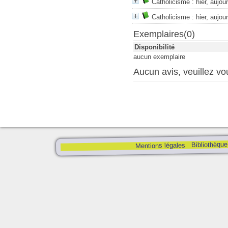
Catholicisme : hier, aujou
Catholicisme : hier, aujou
Exemplaires(0)
Disponibilité
aucun exemplaire
Aucun avis, veuillez vou
Bibliothèque
Mentions légales