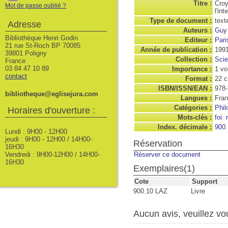
Titre :
Croy
Mot de passe oublié ?
l'int
Type de document :
text
Adresse
Auteurs :
Guy 
Bibliothèque Henri Godin
Editeur :
Pari
21 rue St-Roch BP 70085
Année de publication :
199
39801 Poligny
Collection :
Scie
France
03 84 47 10 89
Importance :
1 vo
contact
Format :
22 
ISBN/ISSN/EAN :
978-
bibliotheque@eglisejura.com
Langues :
Fran
Catégories :
Phil
Horaires d'ouverture :
Mots-clés :
foi
Index. décimale :
900.
Lundi : 9H00 - 12H00
jeudi : 9H00 - 12H00 / 14H00-
Réservation
16H30
Vendredi : 9H00-12H00 / 14H00-
Réserver ce document
16H30
Exemplaires(1)
Cote
Support
900.10 LAZ
Livre
Aucun avis, veuillez vou