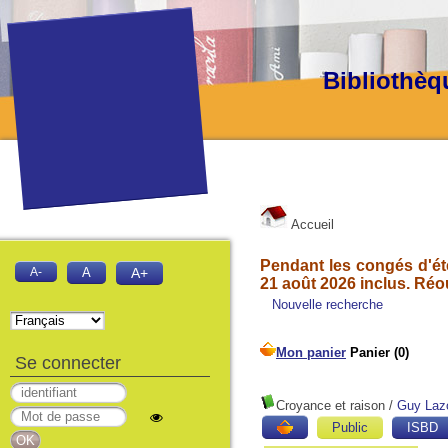
Bibliothèq
Accueil
Pendant les congés d'été
A-
A
A+
21 août 2026 inclus. Réo
Nouvelle recherche
Se connecter
Croyance et raison
/
Guy Laz
Public
ISBD