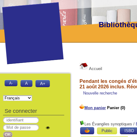
Bibliothèq
Accueil
Pendant les congés d'été
A-
A
A+
21 août 2026 inclus. Réo
Nouvelle recherche
Se connecter
Les Évangiles synoptiques
/
Public
ISBD