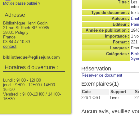
Titre :
Les 
Mot de passe oublié ?
intr
Type de document :
text
Adresse
Auteurs :
Émil
Bibliothèque Henri Godin
Editeur :
Pari
21 rue St-Roch BP 70085
Année de publication :
194
39801 Poligny
Importance :
1 vo
France
03 84 47 10 89
Format :
221
contact
Langues :
Fran
Catégories :
Bibl
bibliotheque@eglisejura.com
Syn
Horaires d'ouverture :
Réservation
Réserver ce document
Lundi : 9H00 - 12H00
Exemplaires(1)
jeudi : 9H00 - 12H00 / 14H00-
16H30
Cote
Support
S
Vendredi : 9H00-12H00 / 14H00-
226.1 OST
Livre
22
16H30
Aucun avis, veuillez vou