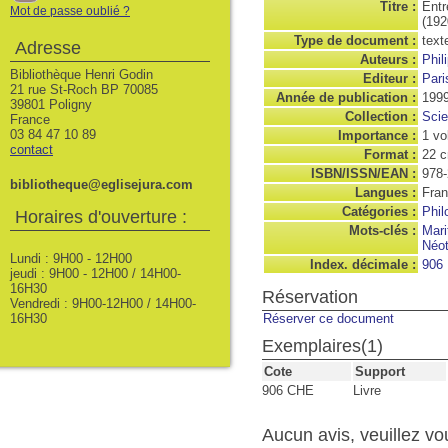
Titre :
Entr
Mot de passe oublié ?
(192
Type de document :
text
Adresse
Auteurs :
Phil
Bibliothèque Henri Godin
Editeur :
Pari
21 rue St-Roch BP 70085
Année de publication :
199
39801 Poligny
Collection :
Scie
France
03 84 47 10 89
Importance :
1 vo
contact
Format :
22 
ISBN/ISSN/EAN :
978-
bibliotheque@eglisejura.com
Langues :
Fran
Catégories :
Phil
Horaires d'ouverture :
Mots-clés :
Mari
Néo
Lundi : 9H00 - 12H00
Index. décimale :
906
jeudi : 9H00 - 12H00 / 14H00-
16H30
Réservation
Vendredi : 9H00-12H00 / 14H00-
16H30
Réserver ce document
Exemplaires(1)
Cote
Support
906 CHE
Livre
Aucun avis, veuillez vou