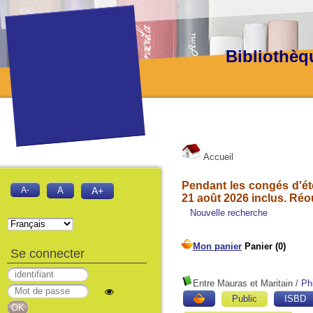
Bibliothèq
Accueil
Pendant les congés d'été
A-
A
A+
21 août 2026 inclus. Réo
Nouvelle recherche
Se connecter
Entre Mauras et Maritain
/
Ph
Public
ISBD