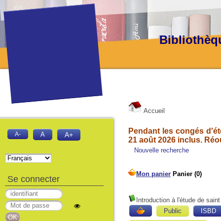
Bibliothèq
Accueil
Pendant les congés d'été
A-
A
A+
21 août 2026 inclus. Réo
Nouvelle recherche
Se connecter
Introduction à l'étude de sai
Public
ISBD