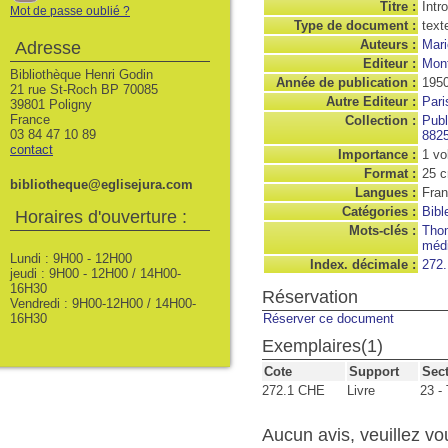
Titre :
Intr
Mot de passe oublié ?
Type de document :
text
Auteurs :
Mari
Adresse
Editeur :
Mont
Bibliothèque Henri Godin
Année de publication :
195
21 rue St-Roch BP 70085
Autre Editeur :
Pari
39801 Poligny
France
Collection :
Publ
03 84 47 10 89
882
contact
Importance :
1 vo
Format :
25 
bibliotheque@eglisejura.com
Langues :
Fran
Catégories :
Bibl
Horaires d'ouverture :
Mots-clés :
Thom
méd
Lundi : 9H00 - 12H00
Index. décimale :
272.
jeudi : 9H00 - 12H00 / 14H00-
16H30
Réservation
Vendredi : 9H00-12H00 / 14H00-
16H30
Réserver ce document
Exemplaires(1)
Cote
Support
Sec
272.1 CHE
Livre
23 -
Aucun avis, veuillez vou