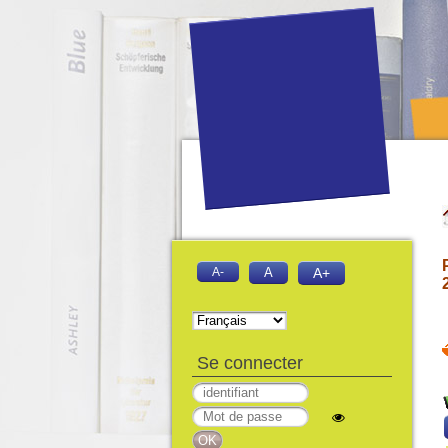
A-
A
A+
Se connecter