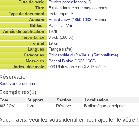
Titre de série :
Études pascaliennes
, 5
Titre :
Explications circumpascaliennes
Type de document :
texte imprimé
Auteurs :
Ernest Jovy (1859-1933)
, Auteur
Editeur :
Paris : J. Vrin
Année de publication :
1928
Importance :
9 vol. (190 p.)
Format :
19 cm
Langues :
Français (
fre
)
Catégories :
Philosophie du XVIIe s. (Rationalisme)
Mots-clés :
Pascal Blaise (1623-1662)
Index. décimale :
903
Philosophie du XVIIe siècle
Réservation
Réserver ce document
Exemplaires(1)
Cote
Support
Section
Localisation
903 JOV
Livre
Réserve
Bibliothèque principale
Aucun avis, veuillez vous identifier pour ajouter le vôtre !