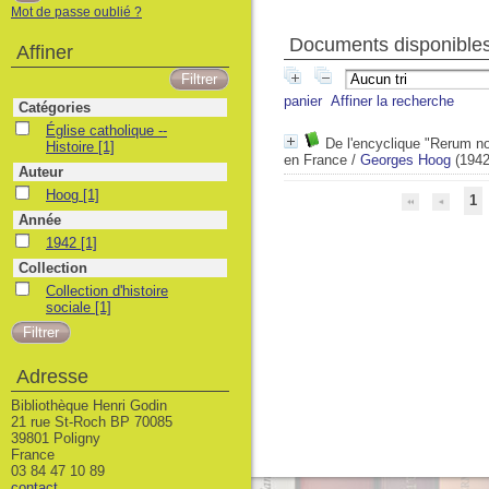
Mot de passe oublié ?
Documents disponibles 
Affiner
panier
Affiner la recherche
Catégories
Église catholique -- Histoire
Église catholique --
De l'encyclique "Rerum no
Histoire
[1]
en France
/
Georges Hoog
(1942
Auteur
Hoog
Hoog
[1]
1
Année
1942
1942
[1]
Collection
Collection d'histoire sociale
Collection d'histoire
sociale
[1]
Adresse
Bibliothèque Henri Godin
21 rue St-Roch BP 70085
39801 Poligny
France
03 84 47 10 89
contact