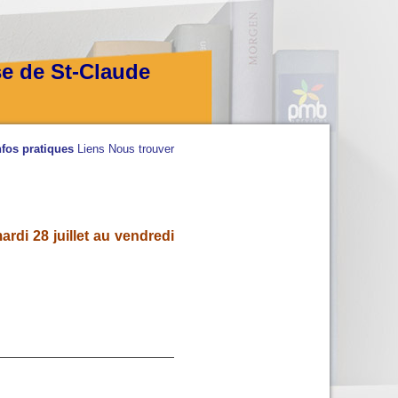
se de St-Claude
nfos pratiques
Liens
Nous trouver
rdi 28 juillet au vendredi