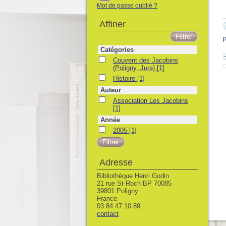
Mot de passe oublié ?
Affiner
p
Catégories
Couvent des Jacobins (Poligny, Jura)
Couvent des Jacobins
(Poligny, Jura)
[1]
Histoire
Histoire
[1]
Auteur
Association Les Jacobins
Association Les Jacobins
[1]
Année
2005
2005
[1]
Adresse
Bibliothèque Henri Godin
21 rue St-Roch BP 70085
39801 Poligny
France
03 84 47 10 89
contact