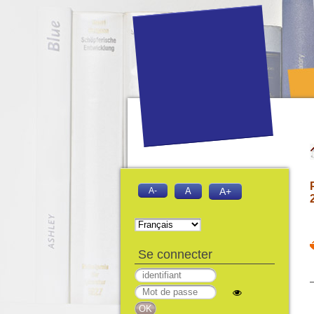
A-
A
A+
Se connecter