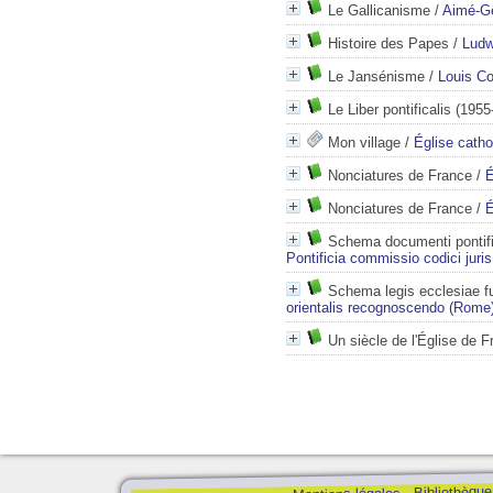
Le Gallicanisme
/
Aimé-Ge
Histoire des Papes
/
Ludw
Le Jansénisme
/
Louis C
Le Liber pontificalis
(1955
Mon village
/
Église catho
Nonciatures de France
/
É
Nonciatures de France
/
É
Schema documenti pontific
Pontificia commissio codici juri
Schema legis ecclesiae f
orientalis recognoscendo (Rome
Un siècle de l'Église de 
Bibliothèque