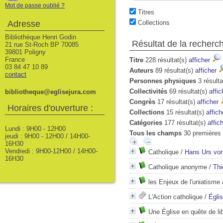
Mot de passe oublié ?
Titres
Adresse
Collections
Bibliothèque Henri Godin
Résultat de la recherc
21 rue St-Roch BP 70085
39801 Poligny
France
Titre
228 résultat(s)
afficher
03 84 47 10 89
Auteurs
89 résultat(s)
afficher
contact
Personnes physiques
3 résulta
Collectivités
69 résultat(s)
affi
bibliotheque@eglisejura.com
Congrès
17 résultat(s)
afficher
Horaires d'ouverture :
Collections
15 résultat(s)
affic
Catégories
177 résultat(s)
affic
Lundi : 9H00 - 12H00
Tous les champs
30 premières 
jeudi : 9H00 - 12H00 / 14H00-
16H30
Vendredi : 9H00-12H00 / 14H00-
Catholique
/
Hans Urs von
16H30
Catholique anonyme
/
Thi
les Enjeux de l'uniatisme
L'Action catholique
/
Églis
Une Église en quête de li