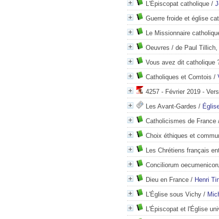
L'Épiscopat catholique
/
J
Guerre froide et église ca
Le Missionnaire catholiq
Oeuvres / de Paul Tillich,
Vous avez dit catholique 
Catholiques et Comtois
/
4257 - Février 2019 - Ver
Les Avant-Gardes
/
Églis
Catholicismes de France
Choix éthiques et commun
Les Chrétiens français entr
Conciliorum oecumenicor
Dieu en France
/
Henri Ti
L'Église sous Vichy
/
Mich
L'Épiscopat et l'Église uni