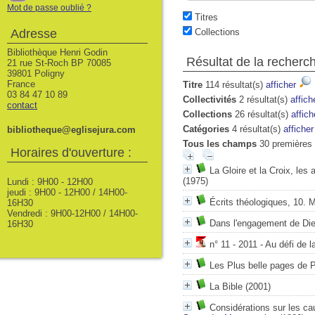
Mot de passe oublié ?
Titres
Adresse
Collections
Bibliothèque Henri Godin
Résultat de la recherc
21 rue St-Roch BP 70085
39801 Poligny
France
Titre
114 résultat(s)
afficher
03 84 47 10 89
Collectivités
2 résultat(s)
affic
contact
Collections
26 résultat(s)
affic
Catégories
4 résultat(s)
affiche
bibliotheque@eglisejura.com
Tous les champs
30 premières 
Horaires d'ouverture :
La Gloire et la Croix, les
(1975)
Lundi : 9H00 - 12H00
jeudi : 9H00 - 12H00 / 14H00-
Écrits théologiques, 10. 
16H30
Vendredi : 9H00-12H00 / 14H00-
Dans l'engagement de Di
16H30
n° 11 - 2011 - Au défi de 
Les Plus belle pages de P
La Bible
(2001)
Considérations sur les c