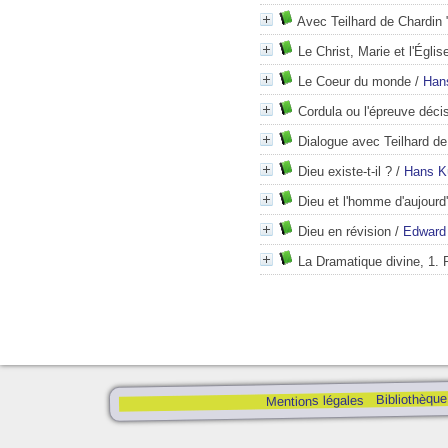
Avec Teilhard de Chardin 
Le Christ, Marie et l'Églis
Le Coeur du monde
/
Han
Cordula ou l'épreuve déci
Dialogue avec Teilhard de
Dieu existe-t-il ?
/
Hans K
Dieu et l'homme d'aujourd'
Dieu en révision
/
Edward 
La Dramatique divine, 1.
Bibliothèque
Mentions légales