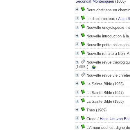
Secondat Montesquieu
(1806)
Deux chrétiens en chemi
Le diable boiteux
/
Alain-
Nouvelle encyclopédie thé
Nouvelle introduction à la 
Nouvelle petite philosophi
Nouvelle retraite à Béni-
Nouvelle revue théologiqu
(1869 -)
Nouvelle revue vie chréti
La Sainte Bible
(1955)
La Sainte Bible
(1947)
La Sainte Bible
(1955)
Théo
(1989)
Credo
/
Hans Urs von Bal
L'Amour seul est digne de